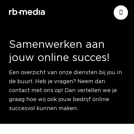
Website ontwikkeling
Samenwerken aan
jouw online succes!
Branding & Strategie
Website ontwikkeling
Een overzicht van onze diensten bij jou in
Online marketing
Branding
Webshop ontwikkeling
Website laten maken
de buurt. Heb je vragen? Neem dan
contact met ons op! Dan vertellen we je
Shopify webshop
Data & inzicht
Online marketing
Strategie
Recruitment websites
Merkverhaal
Werken bij website
ontwikkeling
graag hoe wij ook jouw bedrijf online
succesvol kunnen maken.
Online marketing
Website inzicht
SEO
Online marketing bureau
Vastgoed websites
Doelgroep analyse
Over ons
Webdesign bureau
Webshop laten maken
Carerix website
strategie
Projecten
Online marketing
Klantreis in kaart
Onderzoeken
Advertising
Nulmeting website
SEO onderzoek
Content strategie
Zoho webshop
Bullhorn website
Realworks website
uitbesteden
brengen