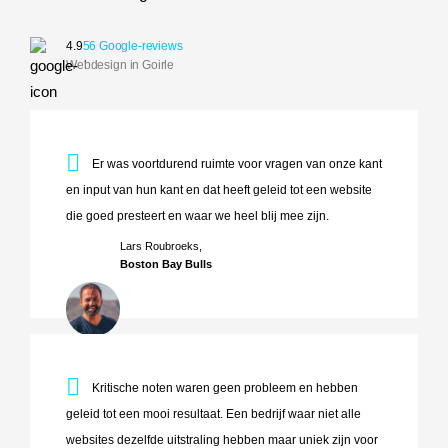
4.9
56 Google-reviews
Webdesign in Goirle
Er was voortdurend ruimte voor vragen van onze kant en inp
Er was voortdurend ruimte voor vragen van onze kant
en input van hun kant en dat heeft geleid tot een website
die goed presteert en waar we heel blij mee zijn.
Lars Roubroeks,
Boston Bay Bulls
Kritische noten waren geen probleem en hebben geleid tot ee
Kritische noten waren geen probleem en hebben
geleid tot een mooi resultaat. Een bedrijf waar niet alle
websites dezelfde uitstraling hebben maar uniek zijn voor