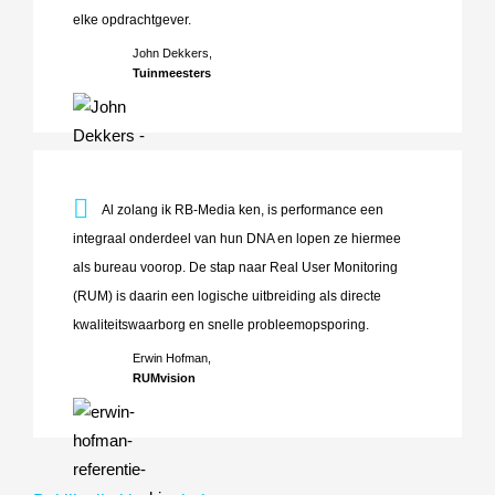
elke opdrachtgever.
John Dekkers,
Tuinmeesters
Al zolang ik RB-Media ken, is performance een integraal o
Al zolang ik RB-Media ken, is performance een
integraal onderdeel van hun DNA en lopen ze hiermee
als bureau voorop. De stap naar Real User Monitoring
(RUM) is daarin een logische uitbreiding als directe
kwaliteitswaarborg en snelle probleemopsporing.
Erwin Hofman,
RUMvision