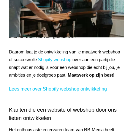
komende jaren niet anders zijn. Consumenten zijn steeds
meer thuis in de wereld van e-commerce en verwachten
een
vlotte online shopervaring
. Voor jou is het dus vooral
belangrijk dat alles binnen je webshop doet wat het moet
doen en waar het voor gemaakt is.
Daarom laat je de ontwikkeling van je maatwerk webshop
of succesvolle
Shopify webshop
over aan een partij die
snapt wat er nodig is voor een webshop die écht bij jou, je
ambities en je doelgroep past.
Maatwerk op zijn best!
Lees meer over Shopify webshop ontwikkeling
Klanten die een website of webshop door ons
lieten ontwikkelen
Het enthousiaste en ervaren team van RB-Media heeft