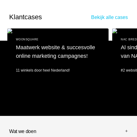
Klantcases
Bekijk alle cases
WOONSQUARE
NAC BRE
Maatwerk website & succesvolle
Al sin
online marketing campagnes!
van N
11 winkels door heel Nederland!
#2 websit
Maatwerk website & succesvolle online marketing campagnes!
Al sinds 201
Wat we doen