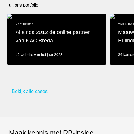
uit ons portfolio.
NAC BREDA
THE MEMB
Al sinds 2012 dé online partner
Maatwe
van NAC Breda.
Bullho
#2 website van het jaar 2023
36 kantor
Al sinds 2012 dé online partner van NAC Breda.
Maatwerk re
Bekijk alle cases
Maak kennis met RB-Inside