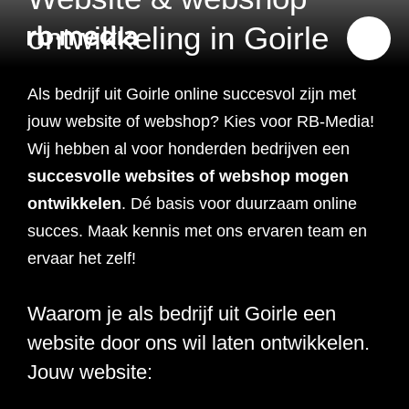
ontwikkeling in Goirle
Als bedrijf uit Goirle online succesvol zijn met
Website ontwikkeling
jouw website of webshop? Kies voor RB-Media!
Wij hebben al voor honderden bedrijven een
Branding & Strategie
succesvolle
websites of webshop mogen
Website ontwikkeling
ontwikkelen
. Dé basis voor duurzaam online
Online marketing
succes. Maak kennis met ons ervaren team en
Branding
Webshop ontwikkeling
Website laten maken
ervaar het zelf!
Shopify webshop
Data & inzicht
Online marketing
Strategie
Recruitment websites
Merkverhaal
Werken bij website
ontwikkeling
Waarom je als bedrijf uit Goirle een
Online marketing
Online marketing
website door ons wil laten ontwikkelen.
Website inzicht
SEO
Vastgoed websites
Doelgroep analyse
Over ons
Webdesign bureau
Webshop laten maken
Carerix website
bureau
strategie
Jouw website:
Projecten
Online marketing
Klantreis in kaart
Onderzoeken
Advertising
Nulmeting website
SEO onderzoek
Content strategie
Zoho webshop
Bullhorn website
Realworks website
uitbesteden
brengen