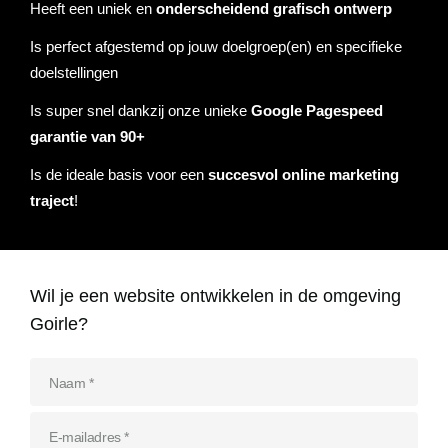
Heeft een uniek en
onderscheidend grafisch ontwerp
Referenties
Is perfect afgestemd op jouw doelgroep(en) en specifieke
Data & tools
Linkbuilding
Website analyse
Zoekwoordenonderzoek
Online marketing advies
SEO advies
Google Ads uitbesteden
Social Media strategie
Actueel
doelstellingen
Werken bij
E-mail marketing
Concurrentieanalyse
SalesFeed
CRO
SEO strategie
Google shopping
Linkbuilding uitbesteden
Is super snel dankzij onze unieke
Google Pagespeed
garantie van 90+
Contact
E-mail marketing
Google Ads audit
Marketing dashboard
SEO teksten
Social advertising
Is de ideale basis voor een
succesvol online marketing
uitbesteden
traject
!
076 78 51 526
Google Analytics 4
SEO uitbesteden
info@rb-media.nl
instellen
Wil je een website ontwikkelen in de omgeving
Goirle?