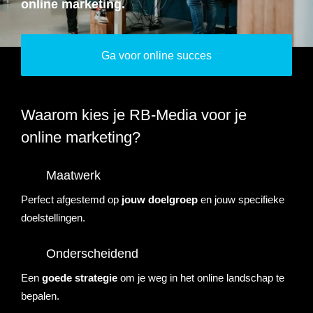
online marketing.
Referenties
Data & tools
Linkbuilding
Website analyse
Zoekwoordenonderzoek
Online marketing advies
SEO advies
Google Ads uitbesteden
Social Media strategie
Actueel
Ga voor online succes
Werken bij
E-mail marketing
Concurrentieanalyse
SalesFeed
CRO
SEO strategie
Google shopping
Linkbuilding uitbesteden
Contact
Waarom kies je RB-Media voor je
E-mail marketing
Google Ads audit
Marketing dashboard
SEO teksten
Social advertising
uitbesteden
online marketing?
076 78 51 526
Google Analytics 4
SEO uitbesteden
info@rb-media.nl
instellen
Maatwerk
Perfect afgestemd op
jouw doelgroep
en jouw specifieke
doelstellingen.
Onderscheidend
Een
goede strategie
om je weg in het online landschap te
bepalen.