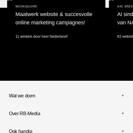
WOONSQUARE
NAC BRE
Maatwerk website & succesvolle
Al sin
online marketing campagnes!
van N
11 winkels door heel Nederland!
#2 websit
Maatwerk website & succesvolle online marketing campagnes!
Al sinds 201
Wat we doen
Over RB-Media
Ook handig