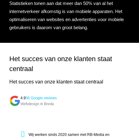
Statistieken tonen aan dat meer dan 50% van al het
internetverkeer afkomstig is van mobiele apparaten. Het
optimaliseren van websites en advertenties voor mobiele
gebruikers is daarom van groot belang.
Het succes van onze klanten staat
centraal
Het succes van onze klanten staat centraal
4.9
56 Google-reviews
Webdesign in Breda
Wij werken sinds 2020 samen met RB-Media en ervaren deze 
Wij werken sinds 2020 samen met RB-Media en