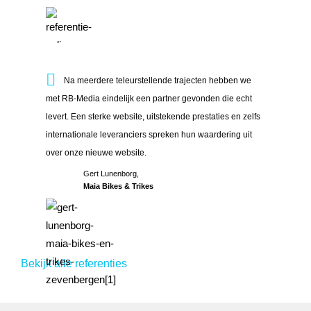
Na meerdere teleurstellende trajecten hebben we met RB-Med
Na meerdere teleurstellende trajecten hebben we
met RB-Media eindelijk een partner gevonden die echt
levert. Een sterke website, uitstekende prestaties en zelfs
internationale leveranciers spreken hun waardering uit
over onze nieuwe website.
Gert Lunenborg,
Maia Bikes & Trikes
Bekijk alle referenties