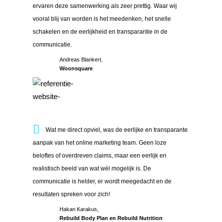
ervaren deze samenwerking als zeer prettig. Waar wij
vooral blij van worden is het meedenken, het snelle
schakelen en de eerlijkheid en transparantie in de
communicatie.
Andreas Blankert,
Woonsquare
Wat me direct opviel, was de eerlijke en transparante aanp
Wat me direct opviel, was de eerlijke en transparante
aanpak van het online marketing team. Geen loze
beloftes of overdreven claims, maar een eerlijk en
realistisch beeld van wat wél mogelijk is. De
communicatie is helder, er wordt meegedacht en de
resultaten spreken voor zich!
Hakan Karakus,
Rebuild Body Plan en Rebuild Nutrition