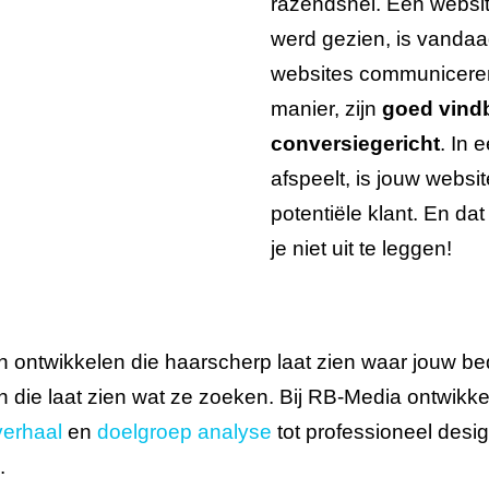
razendsnel. Een website
werd gezien, is vanda
websites communiceren d
manier, zijn
goed vind
conversiegericht
. In 
afspeelt, is jouw websi
potentiële klant. En da
je niet uit te leggen!
 ontwikkelen die haarscherp laat zien waar jouw bedri
en die laat zien wat ze zoeken. Bij RB-Media ontwik
erhaal
en
doelgroep analyse
tot professioneel desi
.