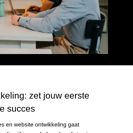
Snel
Snelheid gegarandeerd dankzij
onze
unieke PageSpeed garantie
!
keling: zet jouw eerste
ne succes
es en website ontwikkeling gaat