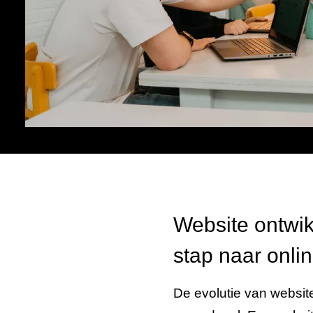
AVG-proof
Online privacy goed geregeld dankzij
onze slimme
privacy oplossing
.
Website ontwik
stap naar onli
De evolutie van websit