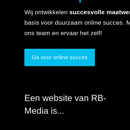
SEO
Wij ontwikkelen
succesvolle maatwer
Over ons
basis voor duurzaam online succes. 
Projecten
ons team en ervaar het zelf!
Referenties
Actueel
Ga voor online succes
Werken bij
Contact
Een website van RB-
076 78 51 526
info@rb-
Media is...
media.nl