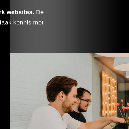
 uitbesteden
k websites.
Dé
Maak kennis met
Maatwerk
Perfect afgestemd op
jouw doelgroep
en
jouw specifieke doelstellingen.