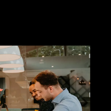
Aantrekkelijk
Uniek en onderscheidend
grafisch
ontwerp voor iedere website.