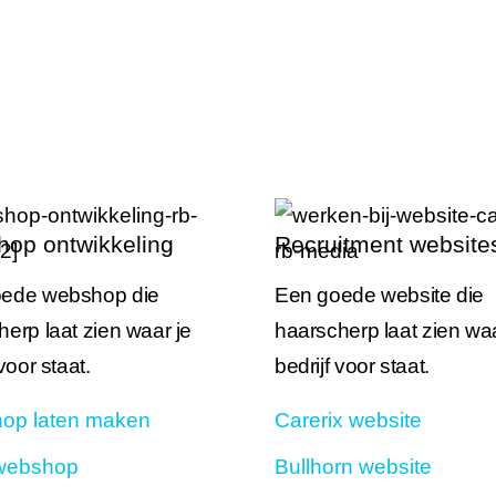
op ontwikkeling
Recruitment website
ede webshop die
Een goede website die
erp laat zien waar je
haarscherp laat zien waa
 voor staat.
bedrijf voor staat.
op laten maken
Carerix website
webshop
Bullhorn website