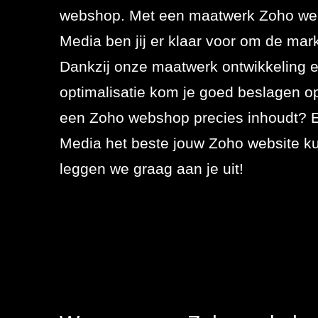
Referenties
webshop. Met een maatwerk Zoho we
SEO
Media ben jij er klaar voor om de mar
Actueel
Dankzij onze maatwerk ontwikkeling 
Werken bij
optimalisatie kom je goed beslagen op 
Contact
een Zoho webshop precies inhoudt? E
Media het beste jouw Zoho website k
076 78 51 526
leggen we graag aan je uit!
info@rb-
media.nl