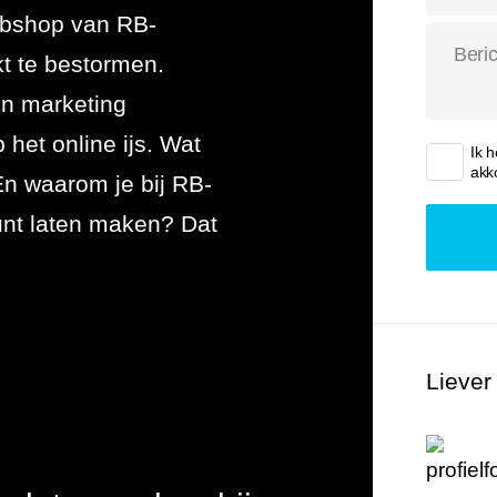
bshop van RB-
 uitbesteden
kt te bestormen.
en marketing
het online ijs. Wat
Ik 
akk
n waarom je bij RB-
unt laten maken? Dat
Liever