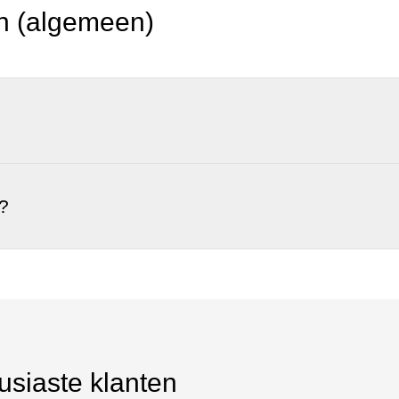
n (algemeen)
?
usiaste klanten