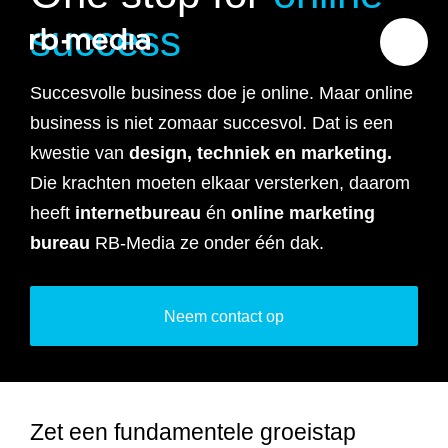
success
Succesvolle business doe je online. Maar online
business is niet zomaar succesvol. Dat is een
Website ontwikkeling
kwestie van
design, techniek en marketing.
Die krachten moeten elkaar versterken, daarom
Branding & Strategie
Website ontwikkeling
heeft
internetbureau
én
online marketing
bureau
RB-Media ze onder één dak.
Online marketing
Branding
Webshop ontwikkeling
Website laten maken
Shopify webshop
Data & inzicht
Online marketing
Strategie
Recruitment websites
Merkverhaal
Neem contact op
Werken bij website
ontwikkeling
Online marketing
Online marketing
Website inzicht
SEO
Vastgoed websites
Doelgroep analyse
Over ons
Webdesign bureau
Webshop laten maken
Carerix website
bureau
strategie
Projecten
Zet een fundamentele groeistap
Online marketing
Klantreis in kaart
Onderzoeken
Advertising
Nulmeting website
SEO onderzoek
Content strategie
Zoho webshop
Bullhorn website
Realworks website
uitbesteden
brengen