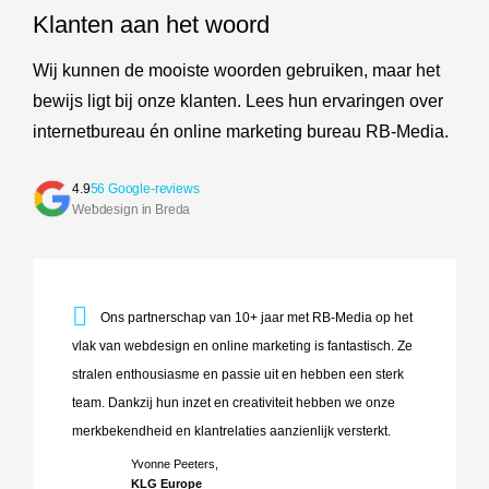
Klanten aan het woord
Wij kunnen de mooiste woorden gebruiken, maar het
bewijs ligt bij onze klanten. Lees hun ervaringen over
internetbureau én online marketing bureau RB-Media.
4.9
56 Google-reviews
Webdesign in Breda
Ons partnerschap van 10+ jaar met RB-Media op het vlak va
Ons partnerschap van 10+ jaar met RB-Media op het
vlak van webdesign en online marketing is fantastisch. Ze
stralen enthousiasme en passie uit en hebben een sterk
team. Dankzij hun inzet en creativiteit hebben we onze
merkbekendheid en klantrelaties aanzienlijk versterkt.
Yvonne Peeters,
KLG Europe