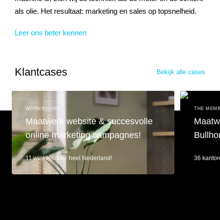
als olie. Het resultaat: marketing en sales op topsnelheid.
Leer ons beter kennen
Klantcases
Bekijk alle cases
WOONSQUARE
THE MEMB
Maatwerk website & succesvolle
Maatwe
online marketing campagnes!
Bullho
11 winkels door heel Nederland!
36 kantor
Maatwerk website & succesvolle online marketing campagnes!
Maatwerk re