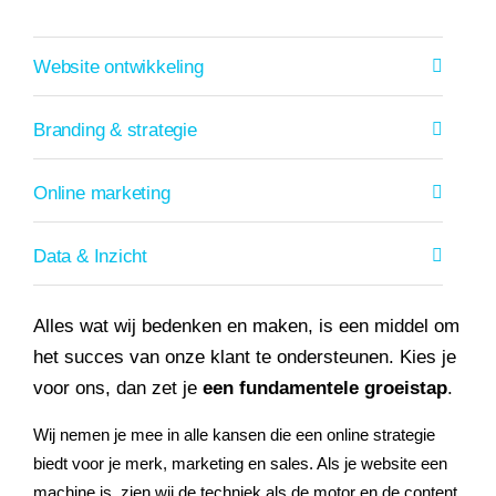
Referenties
Data & tools
Linkbuilding
Website analyse
Zoekwoordenonderzoek
Online marketing advies
SEO advies
Google Ads uitbesteden
Social Media strategie
Website ontwikkeling
Actueel
Werken bij
E-mail marketing
Concurrentieanalyse
SalesFeed
CRO
SEO strategie
Google shopping
Linkbuilding uitbesteden
Branding & strategie
Contact
E-mail marketing
Google Ads audit
Marketing dashboard
SEO teksten
Social advertising
Online marketing
uitbesteden
076 78 51 526
Google Analytics 4
Data & Inzicht
SEO uitbesteden
info@rb-media.nl
instellen
Alles wat wij bedenken en maken, is een middel om
het succes van onze klant te ondersteunen. Kies je
voor ons, dan zet je
een fundamentele groeistap
.
Wij nemen je mee in alle kansen die een online strategie
biedt voor je merk, marketing en sales. Als je website een
machine is, zien wij de techniek als de motor en de content