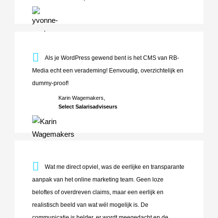
Als je WordPress gewend bent is het CMS van RB-Media e
Als je WordPress gewend bent is het CMS van RB-
Media echt een verademing! Eenvoudig, overzichtelijk en
dummy-proof!
Karin Wagemakers,
Select Salarisadviseurs
Wat me direct opviel, was de eerlijke en transparante aanp
Wat me direct opviel, was de eerlijke en transparante
aanpak van het online marketing team. Geen loze
beloftes of overdreven claims, maar een eerlijk en
realistisch beeld van wat wél mogelijk is. De
communicatie is helder, er wordt meegedacht en de