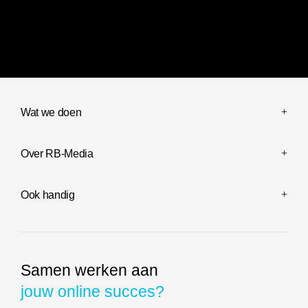
Website ontwikkeling voor Boston Bay Bulls
Shopify web
Wat we doen
Over RB-Media
Ook handig
Samen werken aan
jouw online succes?