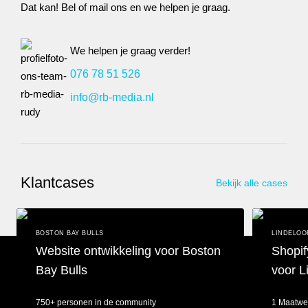
Dat kan! Bel of mail ons en we helpen je graag.
We helpen je graag verder!
076 78 51 526
info@rb-media.nl
Klantcases
Bekijk alle cases
BOSTON BAY BULLS
LINDELOO
Website ontwikkeling voor Boston
Shopif
Bay Bulls
voor L
750+ personen in de community
1 Maatwe