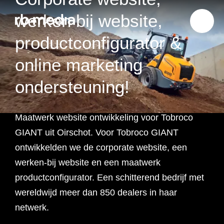
werken bij website,
productconfigurator &
online marketing
Website ontwikkeling
ondersteuning!
Branding & Strategie
Website ontwikkeling
Maatwerk website ontwikkeling voor Tobroco
Online marketing
Branding
Webshop ontwikkeling
Website laten maken
GIANT uit Oirschot. Voor Tobroco GIANT
ontwikkelden we de corporate website, een
Shopify webshop
Data & inzicht
Online marketing
Strategie
Recruitment websites
Merkverhaal
Werken bij website
werken-bij website en een maatwerk
ontwikkeling
productconfigurator. Een schitterend bedrijf met
Online marketing
Online marketing
Website inzicht
SEO
Vastgoed websites
Doelgroep analyse
Over ons
Webdesign bureau
Webshop laten maken
Carerix website
bureau
wereldwijd meer dan 850 dealers in haar
strategie
netwerk.
Projecten
Online marketing
Klantreis in kaart
Onderzoeken
Advertising
Nulmeting website
SEO onderzoek
Content strategie
Zoho webshop
Bullhorn website
Realworks website
uitbesteden
brengen