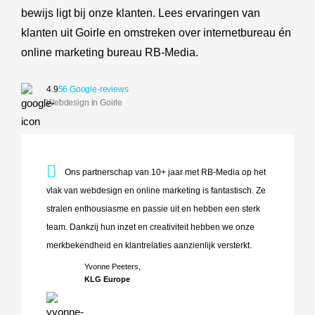
bewijs ligt bij onze klanten. Lees ervaringen van
klanten uit Goirle en omstreken over internetbureau én
online marketing bureau RB-Media.
4.9
56 Google-reviews
Webdesign in Goirle
Ons partnerschap van 10+ jaar met RB-Media op het vlak va
Ons partnerschap van 10+ jaar met RB-Media op het
vlak van webdesign en online marketing is fantastisch. Ze
stralen enthousiasme en passie uit en hebben een sterk
team. Dankzij hun inzet en creativiteit hebben we onze
merkbekendheid en klantrelaties aanzienlijk versterkt.
Yvonne Peeters,
KLG Europe