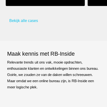
Corporate website, werken bij website & online marketing onders
Drie krachti
Bekijk alle cases
Maak kennis met RB-Inside
Relevante trends uit ons vak, mooie opdrachten,
enthousiaste klanten en ontwikkelingen binnen ons bureau.
Goirle, we zouden ze van de daken willen schreeuwen.
Maar omdat we een online bureau zijn, is RB-Inside een
meer logische plek.