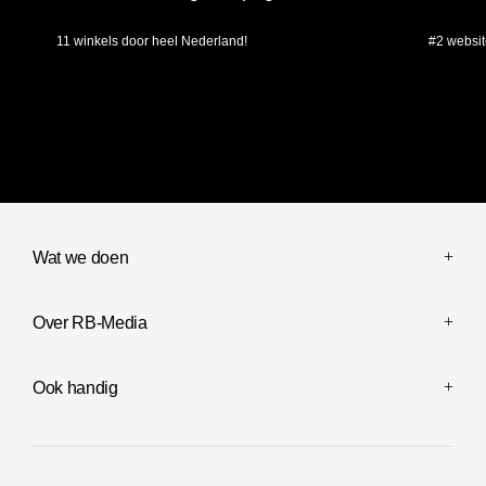
11 winkels door heel Nederland!
#2 websit
Maatwerk website & succesvolle online marketing campagnes!
Al sinds 201
Wat we doen
Over RB-Media
Ook handig