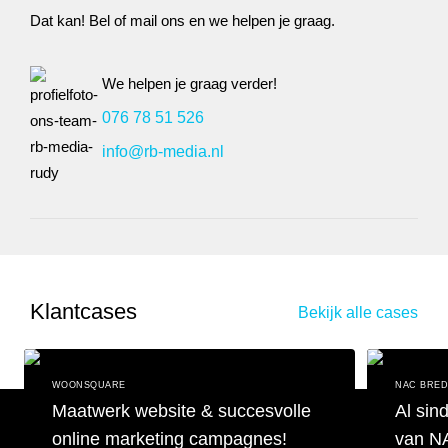
Dat kan! Bel of mail ons en we helpen je graag.
We helpen je graag verder!
076 78 51 526
info@rb-media.nl
Klantcases
Bekijk alle cases
WOONSQUARE
NAC BRE
Maatwerk website & succesvolle
Al sin
online marketing campagnes!
van N