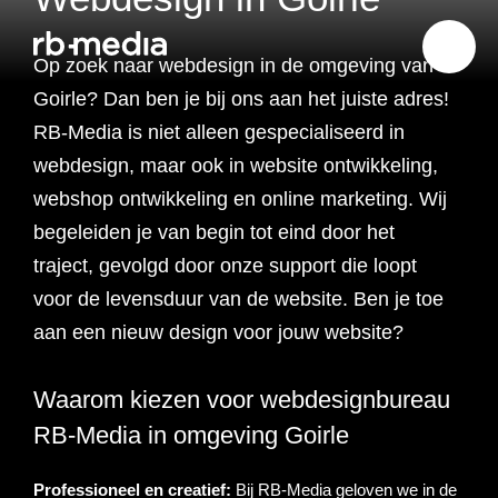
Op zoek naar webdesign in de omgeving van
Goirle? Dan ben je bij ons aan het juiste adres!
RB-Media is niet alleen gespecialiseerd in
Website ontwikkeling
webdesign, maar ook in website ontwikkeling,
webshop ontwikkeling en online marketing. Wij
Branding & Strategie
Website ontwikkeling
begeleiden je van begin tot eind door het
traject, gevolgd door onze support die loopt
Online marketing
Branding
Webshop ontwikkeling
Website laten maken
voor de levensduur van de website. Ben je toe
aan een nieuw design voor jouw website?
Shopify webshop
Data & inzicht
Online marketing
Strategie
Recruitment websites
Merkverhaal
Werken bij website
ontwikkeling
Waarom kiezen voor webdesignbureau
Online marketing
Online marketing
Website inzicht
SEO
Vastgoed websites
Doelgroep analyse
Over ons
Webdesign bureau
Webshop laten maken
Carerix website
bureau
strategie
RB-Media in omgeving Goirle
Projecten
Online marketing
Klantreis in kaart
Onderzoeken
Advertising
Nulmeting website
SEO onderzoek
Content strategie
Zoho webshop
Bullhorn website
Realworks website
Professioneel en creatief:
Bij RB-Media geloven we in de
uitbesteden
brengen