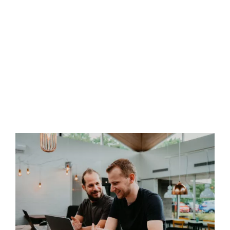
Klantbehoefte centraal:
UX Design
Ben je ooit gefrustreerd geraakt door een website die maar
een paar milliseconden te langzaam laadt? Of misschien
geprobeerd een product aan je winkelmandje toe te voegen
zonder een bevestiging te krijgen dat het gelukt is? En hoe
vaak heb je gezocht naar contactgegevens zonder