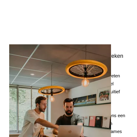
Specialist in
webdesign
in Goirle en omstreken
Het samenspel tussen webdesign en UX-design is
essentieel voor het succes van jouw website. Wij weten
hoe belangrijk het is dat je website niet alleen visueel
aantrekkelijk is, maar ook gebruiksvriendelijk en intuïtief
voor de gebruikers.
Kies voor RB-Media voor webdesign in Goirle. Tijdens een
kick-off en strategiegesprek leren we jouw bedrijf en
doelgroep kennen. Vervolgens ontwerpen we wireframes