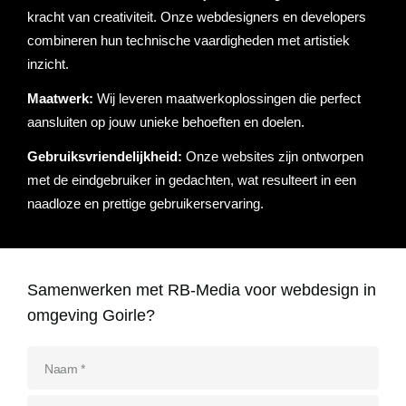
Referenties
kracht van creativiteit. Onze webdesigners en developers
combineren hun technische vaardigheden met artistiek
Data & tools
Linkbuilding
Website analyse
Zoekwoordenonderzoek
Online marketing advies
SEO advies
Google Ads uitbesteden
Social Media strategie
Actueel
inzicht.
Werken bij
Maatwerk:
E-mail marketing
Concurrentieanalyse
SalesFeed
Wij leveren maatwerkoplossingen die perfect
CRO
SEO strategie
Google shopping
Linkbuilding uitbesteden
aansluiten op jouw unieke behoeften en doelen.
Contact
E-mail marketing
Google Ads audit
Marketing dashboard
SEO teksten
Social advertising
Gebruiksvriendelijkheid:
Onze websites zijn ontworpen
uitbesteden
met de eindgebruiker in gedachten, wat resulteert in een
076 78 51 526
Google Analytics 4
naadloze en prettige gebruikerservaring.
SEO uitbesteden
info@rb-media.nl
instellen
Samenwerken met RB-Media voor webdesign in
omgeving Goirle?