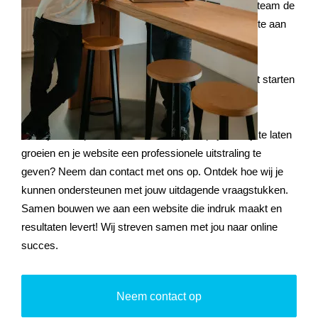
en het grafische ontwerp, waarna ons developmentteam de
technische ontwikkeling op zich neemt en de website aan
een grondige test onderwerpt om de kwaliteit te
garanderen. Na de oplevering en livegang van jouw
website, kunnen we ook een online marketingtraject starten
om leads te genereren.
Zoek je een specialist in Goirle die je helpt je bedrijf te laten
groeien en je website een professionele uitstraling te
geven? Neem dan contact met ons op. Ontdek hoe wij je
kunnen ondersteunen met jouw uitdagende vraagstukken.
Samen bouwen we aan een website die indruk maakt en
resultaten levert! Wij streven samen met jou naar online
succes.
Neem contact op