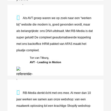
Als AVT groep waren we op zoek naar een "werken bij" web
Als AVT groep waren we op zoek naar een "werken
bij" website die modern is, goed gevonden wordt, maar
als belangrijkste: ons DNA uitstraalt. Met RB-Media is dat
super gelukt! De compleet geautomatiseerde koppeling
met ons backoffice HRM pakket van AFAS maakt het
plaatje compleet.
Ton van Tilburg,
AVT - Leading in Motion
RB-Media denkt écht met ons mee. Al meer dan 10 jaar we
RB-Media denkt écht met ons mee. Al meer dan 10
jaar werken we samen aan onze webshop: van een
maatwerk oplossing tot een krachtige Shopify webshop