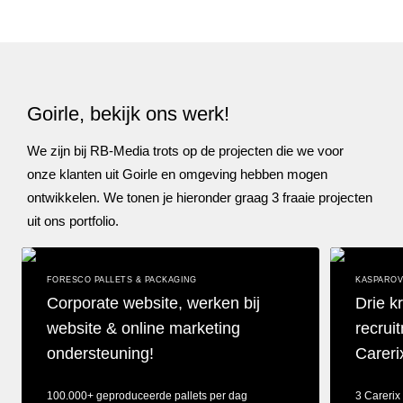
Goirle, bekijk ons werk!
We zijn bij RB-Media trots op de projecten die we voor
onze klanten uit Goirle en omgeving hebben mogen
ontwikkelen. We tonen je hieronder graag 3 fraaie projecten
uit ons portfolio.
FORESCO PALLETS & PACKAGING
KASPAROV
Corporate website, werken bij
Drie k
website & online marketing
recrui
ondersteuning!
Careri
100.000+ geproduceerde pallets per dag
3 Carerix