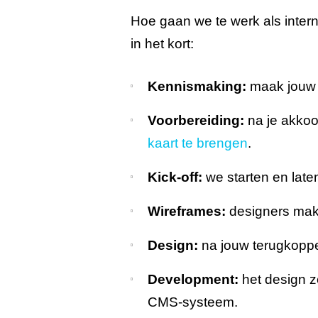
Hoe gaan we te werk als inter
in het kort:
Kennismaking:
maak jouw 
Voorbereiding:
na je akkoo
kaart te brengen
.
Kick-off:
we starten en late
Wireframes:
designers make
Design:
na jouw terugkoppel
Development:
het design z
CMS-systeem.