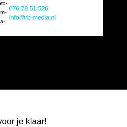
076 78 51 526
info@rb-media.nl
oor je klaar!