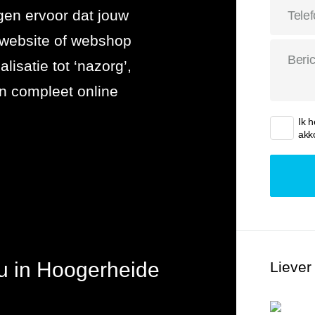
gen ervoor dat jouw
 uitbesteden
e website of webshop
lisatie tot ‘nazorg’,
n compleet online
Ik 
akk
u in Hoogerheide
Liever