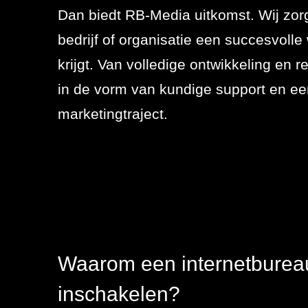
Referenties
Dan biedt RB-Media uitkomst. Wij zor
SEO
bedrijf of organisatie een succesvoll
Actueel
krijgt. Van volledige ontwikkeling en rea
Werken bij
in de vorm van kundige support en ee
Contact
marketingtraject.
076 78 51 526
info@rb-
media.nl
Waarom een internetburea
inschakelen?