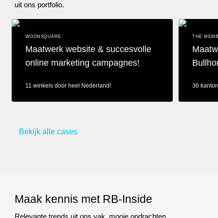
uit ons portfolio.
WOONSQUARE
THE MEMB
Maatwerk website & succesvolle
Maatwe
online marketing campagnes!
Bullho
11 winkels door heel Nederland!
36 kantor
Maatwerk website & succesvolle online marketing campagnes!
Maatwerk re
Bekijk alle cases
Maak kennis met RB-Inside
Relevante trends uit ons vak, mooie opdrachten,