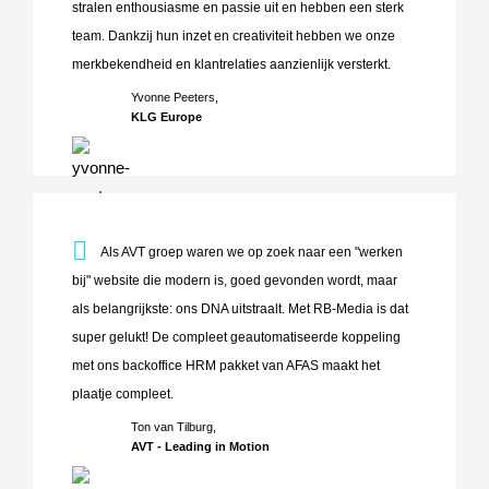
stralen enthousiasme en passie uit en hebben een sterk
team. Dankzij hun inzet en creativiteit hebben we onze
merkbekendheid en klantrelaties aanzienlijk versterkt.
Yvonne Peeters,
KLG Europe
Als AVT groep waren we op zoek naar een "werken bij" web
Als AVT groep waren we op zoek naar een "werken
bij" website die modern is, goed gevonden wordt, maar
als belangrijkste: ons DNA uitstraalt. Met RB-Media is dat
super gelukt! De compleet geautomatiseerde koppeling
met ons backoffice HRM pakket van AFAS maakt het
plaatje compleet.
Ton van Tilburg,
AVT - Leading in Motion