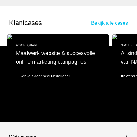
Klantcases
Bekijk alle cases
WOONSQUARE
NAC BRE
Maatwerk website & succesvolle
Al sin
online marketing campagnes!
van N
11 winkels door heel Nederland!
#2 websit
Maatwerk website & succesvolle online marketing campagnes!
Al sinds 201
Wat we doen