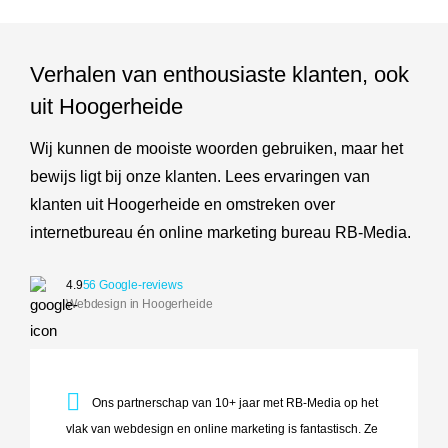
Verhalen van enthousiaste klanten, ook
uit Hoogerheide
Wij kunnen de mooiste woorden gebruiken, maar het
bewijs ligt bij onze klanten. Lees ervaringen van
klanten uit Hoogerheide en omstreken over
internetbureau én online marketing bureau RB-Media.
4.9
56 Google-reviews
Webdesign in Hoogerheide
Ons partnerschap van 10+ jaar met RB-Media op het vlak va
Ons partnerschap van 10+ jaar met RB-Media op het
vlak van webdesign en online marketing is fantastisch. Ze