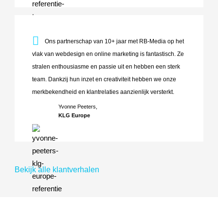
Ons partnerschap van 10+ jaar met RB-Media op het vlak va
Ons partnerschap van 10+ jaar met RB-Media op het
vlak van webdesign en online marketing is fantastisch. Ze
stralen enthousiasme en passie uit en hebben een sterk
team. Dankzij hun inzet en creativiteit hebben we onze
merkbekendheid en klantrelaties aanzienlijk versterkt.
Yvonne Peeters,
KLG Europe
Bekijk alle klantverhalen