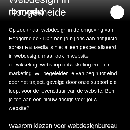
Hoogerheide
Op zoek naar webdesign in de omgeving van
Website ontwikkeling
Hoogerheide? Dan ben je bij ons aan het juiste
adres! RB-Media is niet alleen gespecialiseerd
Branding & Strategie
in webdesign, maar ook in website
Website ontwikkeling
ontwikkeling, webshop ontwikkeling en online
Online marketing
marketing. Wij begeleiden je van begin tot eind
Branding
Webshop ontwikkeling
Website laten maken
door het traject, gevolgd door onze support die
Shopify webshop
Data & inzicht
loopt voor de levensduur van de website. Ben
Online marketing
Strategie
Recruitment websites
Merkverhaal
Werken bij website
ontwikkeling
je toe aan een nieuw design voor jouw
Online marketing
Online marketing
website?
Website inzicht
SEO
Vastgoed websites
Doelgroep analyse
Over ons
Webdesign bureau
Webshop laten maken
Carerix website
bureau
strategie
Projecten
Waarom kiezen voor webdesignbureau
Online marketing
Klantreis in kaart
Onderzoeken
Advertising
Nulmeting website
SEO onderzoek
Content strategie
Zoho webshop
Bullhorn website
Realworks website
uitbesteden
brengen