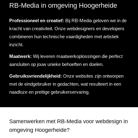
RB-Media in omgeving Hoogerheide
Referenties
Data & tools
Linkbuilding
Website analyse
Zoekwoordenonderzoek
Online marketing advies
SEO advies
Google Ads uitbesteden
Social Media strategie
Actueel
Professioneel en creatief:
Bij RB-Media geloven we in de
kracht van creativiteit. Onze webdesigners en developers
Werken bij
E-mail marketing
Concurrentieanalyse
SalesFeed
CRO
SEO strategie
Google shopping
Linkbuilding uitbesteden
combineren hun technische vaardigheden met artistiek
inzicht.
Contact
E-mail marketing
Google Ads audit
Marketing dashboard
SEO teksten
Social advertising
uitbesteden
Maatwerk:
Wij leveren maatwerkoplossingen die perfect
076 78 51 526
aansluiten op jouw unieke behoeften en doelen.
Google Analytics 4
SEO uitbesteden
info@rb-media.nl
instellen
Gebruiksvriendelijkheid:
Onze websites zijn ontworpen
met de eindgebruiker in gedachten, wat resulteert in een
naadloze en prettige gebruikerservaring.
Samenwerken met RB-Media voor webdesign in
omgeving Hoogerheide?