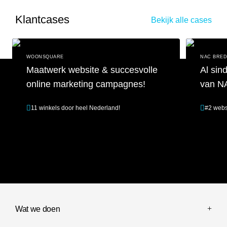
Klantcases
Bekijk alle cases
WOONSQUARE
NAC BRE
Maatwerk website & succesvolle
Al sin
online marketing campagnes!
van N
11 winkels door heel Nederland!
#2 webs
Maatwerk website & succesvolle online marketing campagnes!
Al sinds 201
Wat we doen