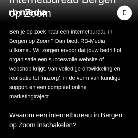
op Zoom
Ben je op zoek naar een internetbureau in
Website ontwikkeling
Bergen op Zoom? Dan biedt RB-Media
uitkomst. Wij zorgen ervoor dat jouw bedrijf of
Branding & Strategie
organisatie een succesvolle website of
Website ontwikkeling
webshop krijgt. Van volledige ontwikkeling en
Online marketing
realisatie tot ‘nazorg’, in de vorm van kundige
Branding
Webshop ontwikkeling
Website laten maken
support en een compleet online
Shopify webshop
Data & inzicht
marketingtraject.
Online marketing
Strategie
Recruitment websites
Merkverhaal
Werken bij website
ontwikkeling
Online marketing
Waarom een internetbureau in Bergen
Online marketing
Website inzicht
SEO
Vastgoed websites
Doelgroep analyse
Over ons
Webdesign bureau
Webshop laten maken
Carerix website
bureau
strategie
op Zoom inschakelen?
Projecten
Online marketing
Klantreis in kaart
Onderzoeken
Advertising
Nulmeting website
SEO onderzoek
Content strategie
Zoho webshop
Bullhorn website
Realworks website
uitbesteden
brengen