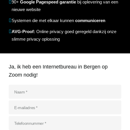
90+
Google Pagespeed garantie
bij oplevering van een
Referenties
nieuwe website
Data & tools
Linkbuilding
Website analyse
Zoekwoordenonderzoek
Online marketing advies
SEO advies
Google Ads uitbesteden
Social Media strategie
Actueel
Systemen die met elkaar kunnen
communiceren
Werken bij
AVG-Proof:
E-mail marketing
Concurrentieanalyse
SalesFeed
Online privacy goed geregeld dankzij onze
CRO
SEO strategie
Google shopping
Linkbuilding uitbesteden
slimme privacy oplossing
Contact
E-mail marketing
Google Ads audit
Marketing dashboard
SEO teksten
Social advertising
uitbesteden
076 78 51 526
Google Analytics 4
Ja, ik heb een Internetbureau in Bergen op
SEO uitbesteden
info@rb-media.nl
instellen
Zoom nodig!