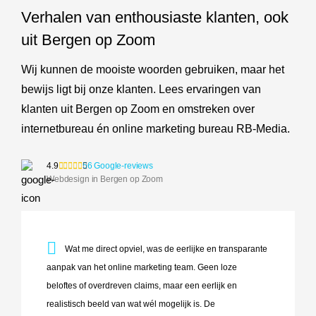
Verhalen van enthousiaste klanten, ook
uit Bergen op Zoom
Wij kunnen de mooiste woorden gebruiken, maar het
bewijs ligt bij onze klanten. Lees ervaringen van
klanten uit Bergen op Zoom en omstreken over
internetbureau én online marketing bureau RB-Media.
4.9
56 Google-reviews
Webdesign in Bergen op Zoom
Wat me direct opviel, was de eerlijke en transparante aanp
Wat me direct opviel, was de eerlijke en transparante
aanpak van het online marketing team. Geen loze
beloftes of overdreven claims, maar een eerlijk en
realistisch beeld van wat wél mogelijk is. De