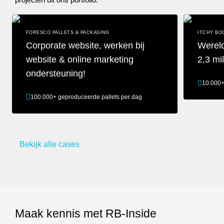
projecten uit ons portfolio.
FORESCO PALLETS & PACKAGING
ITCHY BO
Corporate website, werken bij
Wereld
website & online marketing
2,3 m
ondersteuning!
10.000+
100.000+ geproduceerde pallets per dag
Wereldwijd 
Corporate website, werken bij website & online marketing onders
Bekijk alle cases
Maak kennis met RB-Inside