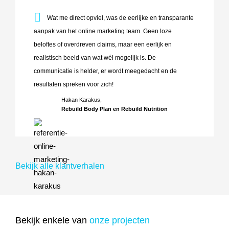
Wat me direct opviel, was de eerlijke en transparante aanp
Wat me direct opviel, was de eerlijke en transparante
aanpak van het online marketing team. Geen loze
beloftes of overdreven claims, maar een eerlijk en
realistisch beeld van wat wél mogelijk is. De
communicatie is helder, er wordt meegedacht en de
resultaten spreken voor zich!
Hakan Karakus,
Rebuild Body Plan en Rebuild Nutrition
Bekijk alle klantverhalen
Bekijk enkele van
onze projecten