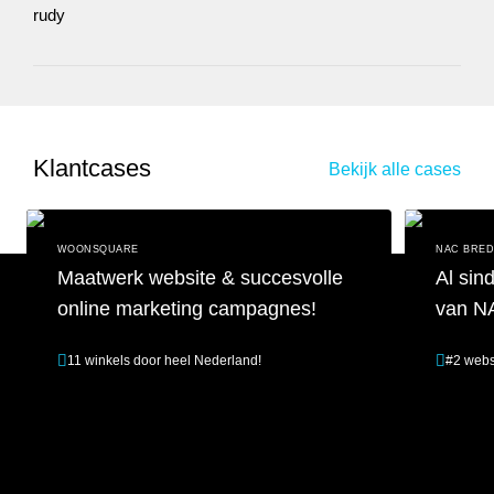
Klantcases
Bekijk alle cases
WOONSQUARE
NAC BRE
Maatwerk website & succesvolle
Al sin
online marketing campagnes!
van N
11 winkels door heel Nederland!
#2 webs
Maatwerk website & succesvolle online marketing campagnes!
Al sinds 201