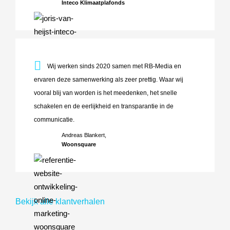
Inteco Klimaatplafonds
Wij werken sinds 2020 samen met RB-Media en ervaren deze 
Wij werken sinds 2020 samen met RB-Media en
ervaren deze samenwerking als zeer prettig. Waar wij
vooral blij van worden is het meedenken, het snelle
schakelen en de eerlijkheid en transparantie in de
communicatie.
Andreas Blankert,
Woonsquare
Bekijk alle klantverhalen