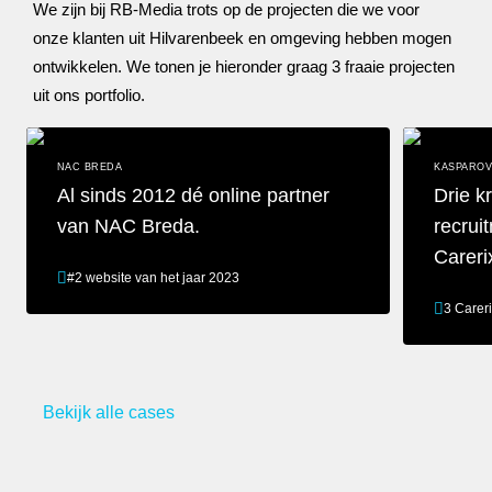
We zijn bij RB-Media trots op de projecten die we voor
onze klanten uit Hilvarenbeek en omgeving hebben mogen
ontwikkelen. We tonen je hieronder graag 3 fraaie projecten
uit ons portfolio.
NAC BREDA
KASPAROV
Al sinds 2012 dé online partner
Drie k
van NAC Breda.
recrui
Careri
#2 website van het jaar 2023
3 Carer
Al sinds 2012 dé online partner van NAC Breda.
Drie krachti
Bekijk alle cases