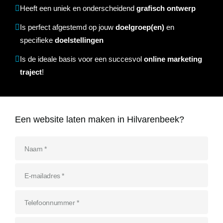
Referenties
Heeft een uniek en onderscheidend
grafisch ontwerp
Data & tools
Linkbuilding
Website analyse
Zoekwoordenonderzoek
Online marketing advies
SEO advies
Google Ads uitbesteden
Social Media strategie
Is perfect afgestemd op jouw
doelgroep(en)
en
Actueel
specifieke
doelstellingen
Werken bij
E-mail marketing
Concurrentieanalyse
SalesFeed
CRO
SEO strategie
Google shopping
Linkbuilding uitbesteden
Is de ideale basis voor een succesvol
online marketing
traject
!
Contact
E-mail marketing
Google Ads audit
Marketing dashboard
SEO teksten
Social advertising
uitbesteden
076 78 51 526
Google Analytics 4
SEO uitbesteden
info@rb-media.nl
Een website laten maken in Hilvarenbeek?
instellen