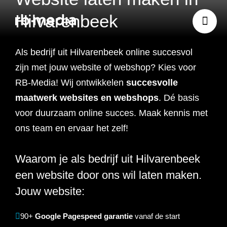
Hilvarenbeek
Als bedrijf uit
Hilvarenbeek
online succesvol
Website ontwikkeling
zijn met jouw website of webshop? Kies voor
RB-Media! Wij ontwikkelen
succesvolle
Branding & Strategie
maatwerk websites en webshops
. Dé basis
Website ontwikkeling
voor duurzaam online succes. Maak kennis met
Online marketing
ons team en ervaar het zelf!
Branding
Webshop ontwikkeling
Website laten maken
Waarom je als bedrijf uit Hilvarenbeek
Shopify webshop
Data & inzicht
Online marketing
Strategie
Recruitment websites
Merkverhaal
Werken bij website
ontwikkeling
een website door ons wil laten maken.
Online marketing
Online marketing
Jouw website:
Website inzicht
SEO
Vastgoed websites
Doelgroep analyse
Over ons
Webdesign bureau
Webshop laten maken
Carerix website
bureau
strategie
Projecten
90+
Google Pagespeed garantie
vanaf de start
Online marketing
Klantreis in kaart
Onderzoeken
Advertising
Nulmeting website
SEO onderzoek
Content strategie
Zoho webshop
Bullhorn website
Realworks website
uitbesteden
brengen