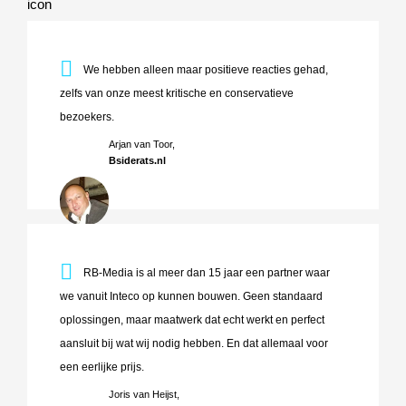
We hebben alleen maar positieve reacties gehad, zelfs va
We hebben alleen maar positieve reacties gehad,
zelfs van onze meest kritische en conservatieve
bezoekers.
Arjan van Toor,
Bsiderats.nl
RB-Media is al meer dan 15 jaar een partner waar we vanuit
RB-Media is al meer dan 15 jaar een partner waar
we vanuit Inteco op kunnen bouwen. Geen standaard
oplossingen, maar maatwerk dat echt werkt en perfect
aansluit bij wat wij nodig hebben. En dat allemaal voor
een eerlijke prijs.
Joris van Heijst,