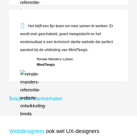
Het blijft een fijn team om mee samen te werken. Er wordt 
Het blijft een fijn team om mee samen te werken. Er
wordt snel geschakeld, goed meegedacht en het
eindresultaat is een technisch sterke website die perfect
aansluit bij de uitstraling van MindTeegic.
Renate Manders-Lybeer,
MindTeegic
Bekijk alle klantverhalen
Webdesigners
ook wel UX-designers