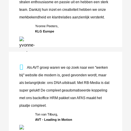
stralen enthousiasme en passie uit en hebben een sterk
team. Dankzij hun inzet en creativiteit hebben we onze
merkbekendheid en klantrelaties aanzienlijk versterkt.
Yvonne Peeters,
KLG Europe
Als AVT groep waren we op zoek naar een "werken bij" web
Als AVT groep waren we op zoek naar een "werken
bij" website die modern is, goed gevonden wordt, maar
als belangrijkste: ons DNA uitstraalt. Met RB-Media is dat
super gelukt! De compleet geautomatiseerde koppeling
met ons backoffice HRM pakket van AFAS maakt het
plaatje compleet.
Ton van Tilburg,
AVT - Leading in Motion