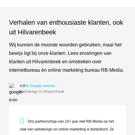
Verhalen van enthousiaste klanten, ook
uit Hilvarenbeek
Wij kunnen de mooiste woorden gebruiken, maar het
bewijs ligt bij onze klanten. Lees ervaringen van
klanten uit Hilvarenbeek en omstreken over
internetbureau én online marketing bureau RB-Media.
4.9
56 Google-reviews
Webdesign in Hilvarenbeek
Ons partnerschap van 10+ jaar met RB-Media op het vlak va
Ons partnerschap van 10+ jaar met RB-Media op het
vlak van webdesign en online marketing is fantastisch. Ze