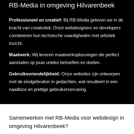
RB-Media in omgeving Hilvarenbeek
Referenties
Data & tools
Linkbuilding
Website analyse
Zoekwoordenonderzoek
Online marketing advies
SEO advies
Google Ads uitbesteden
Social Media strategie
Actueel
Professioneel en creatief:
Bij RB-Media geloven we in de
kracht van creativiteit. Onze webdesigners en developers
Werken bij
E-mail marketing
Concurrentieanalyse
SalesFeed
CRO
SEO strategie
Google shopping
Linkbuilding uitbesteden
combineren hun technische vaardigheden met artistiek
inzicht.
Contact
E-mail marketing
Google Ads audit
Marketing dashboard
SEO teksten
Social advertising
uitbesteden
Maatwerk:
Wij leveren maatwerkoplossingen die perfect
076 78 51 526
aansluiten op jouw unieke behoeften en doelen.
Google Analytics 4
SEO uitbesteden
info@rb-media.nl
instellen
Gebruiksvriendelijkheid:
Onze websites zijn ontworpen
met de eindgebruiker in gedachten, wat resulteert in een
naadloze en prettige gebruikerservaring.
Samenwerken met RB-Media voor webdesign in
omgeving Hilvarenbeek?