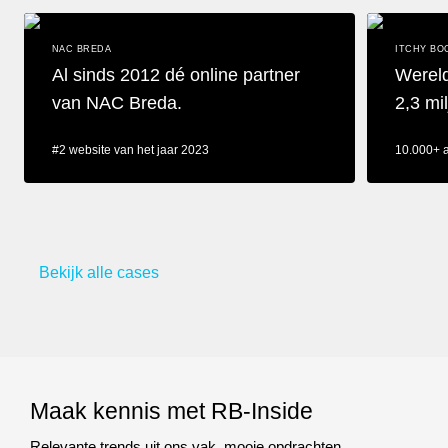
NAC BREDA
ITCHY BO
Al sinds 2012 dé online partner
Wereld
van NAC Breda.
2,3 m
#2 website van het jaar 2023
10.000+ 
Al sinds 2012 dé online partner van NAC Breda.
Wereldwijd 
Bekijk alle cases
Maak kennis met RB-Inside
Relevante trends uit ons vak, mooie opdrachten,