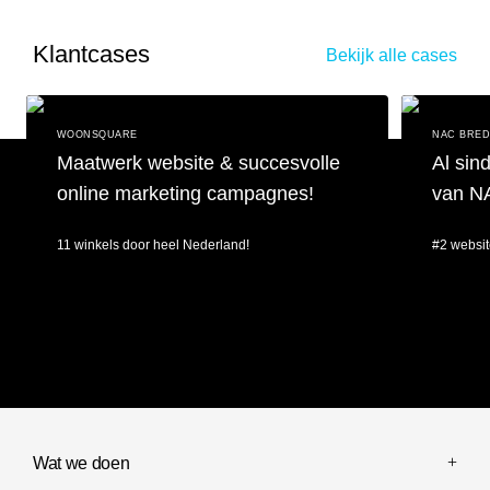
Klantcases
Bekijk alle cases
WOONSQUARE
NAC BRE
Maatwerk website & succesvolle
Al sin
online marketing campagnes!
van N
11 winkels door heel Nederland!
#2 websit
Maatwerk website & succesvolle online marketing campagnes!
Al sinds 201
Wat we doen