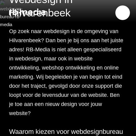
Hilvarenbeek
Op zoek naar webdesign in de omgeving van
Website ontwikkeling
Hilvarenbeek? Dan ben je bij ons aan het juiste
adres! RB-Media is niet alleen gespecialiseerd
Branding & Strategie
in webdesign, maar ook in website
Website ontwikkeling
ontwikkeling, webshop ontwikkeling en online
Online marketing
marketing. Wij begeleiden je van begin tot eind
Branding
Webshop ontwikkeling
Website laten maken
door het traject, gevolgd door onze support die
Shopify webshop
Data & inzicht
loopt voor de levensduur van de website. Ben
Online marketing
Strategie
Recruitment websites
Merkverhaal
Werken bij website
ontwikkeling
je toe aan een nieuw design voor jouw
Online marketing
Online marketing
website?
Website inzicht
SEO
Vastgoed websites
Doelgroep analyse
Over ons
Webdesign bureau
Webshop laten maken
Carerix website
bureau
strategie
Projecten
Waarom kiezen voor webdesignbureau
Online marketing
Klantreis in kaart
Onderzoeken
Advertising
Nulmeting website
SEO onderzoek
Content strategie
Zoho webshop
Bullhorn website
Realworks website
uitbesteden
brengen