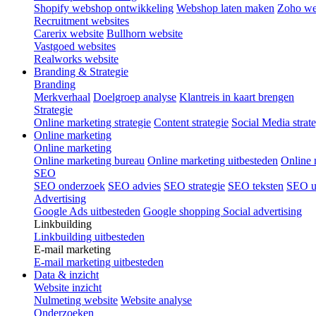
Shopify webshop ontwikkeling
Webshop laten maken
Zoho w
Recruitment websites
Carerix website
Bullhorn website
Vastgoed websites
Realworks website
Branding & Strategie
Branding
Merkverhaal
Doelgroep analyse
Klantreis in kaart brengen
Strategie
Online marketing strategie
Content strategie
Social Media strat
Online marketing
Online marketing
Online marketing bureau
Online marketing uitbesteden
Online 
SEO
SEO onderzoek
SEO advies
SEO strategie
SEO teksten
SEO u
Advertising
Google Ads uitbesteden
Google shopping
Social advertising
Linkbuilding
Linkbuilding uitbesteden
E-mail marketing
E-mail marketing uitbesteden
Data & inzicht
Website inzicht
Nulmeting website
Website analyse
Onderzoeken