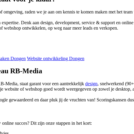
n of omgeving, raden we je aan om kennis te komen maken met het tea
n expertise. Denk aan design, development, service & support en online 
of webshop ontwikkelen, op weg naar meer leads en verkopen.
 maken Dongen
Website ontwikkeling Dongen
reau RB-Media
RB-Media, staat garant voor een aantrekkelijk
design
, snelwerkend (90
at je website of webshop goed wordt weergegeven op zowel je desktop, a
e gewaardeerd en daar pluk jij de vruchten van! Scoringskansen dus, 
nline succes? Dit zijn onze stappen in het kort:
vies.