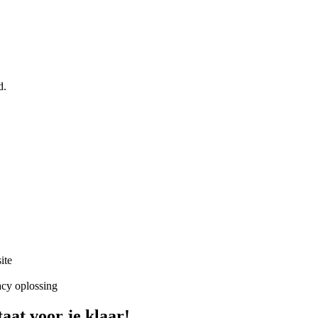
d.
ite
acy oplossing
at voor je klaar!