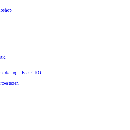
ebshop
egie
marketing advies
CRO
itbesteden