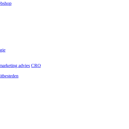
ebshop
egie
marketing advies
CRO
itbesteden