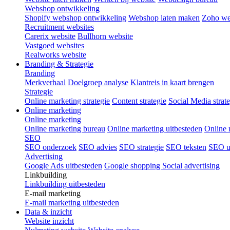
Webshop ontwikkeling
Shopify webshop ontwikkeling
Webshop laten maken
Zoho w
Recruitment websites
Carerix website
Bullhorn website
Vastgoed websites
Realworks website
Branding & Strategie
Branding
Merkverhaal
Doelgroep analyse
Klantreis in kaart brengen
Strategie
Online marketing strategie
Content strategie
Social Media strat
Online marketing
Online marketing
Online marketing bureau
Online marketing uitbesteden
Online 
SEO
SEO onderzoek
SEO advies
SEO strategie
SEO teksten
SEO u
Advertising
Google Ads uitbesteden
Google shopping
Social advertising
Linkbuilding
Linkbuilding uitbesteden
E-mail marketing
E-mail marketing uitbesteden
Data & inzicht
Website inzicht