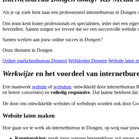
Als je op zoek bent naar een professioneel internetbureau in Donge
Ons team kent louter professionals en specialisten, ieder met een eige
bovendien. Samen zorgen we ervoor dat we een succesvolle website 
Samen werken aan jouw online succes in
Dongen?
Onze diensten in Dongen
Online marketingbureau Dongen
Webdesign Dongen
Website laten
Werkwijze
en het voordeel van internetbu
Een maatwerk
website
of
webshop
, ontwikkeld door internetbureau 
en betere conversies) en
volledig responsive
. Dat laatste betekent d
De door ons ontwikkelde websites of webshops worden ook door Googl
Website laten maken
Hoe gaan we te werk als internetbureau in Dongen, op weg naar jouw o
Kennismaking:
maak jouw wensen bespreekbaar, wij geven ad