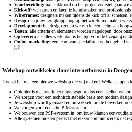
Voorbereiding:
na je akkoord op het projectvoorstel gaan we a
Kick-off:
we starten en laten je kennismaken met professionals
Wireframes:
designers maken tijdens de kick-off al schetsen, 
Design:
na jouw terugkoppeling op het wireframe maken we een 
Development:
het design zetten we om in een technisch hoog
Testen:
alle criteria en elementen worden nagelopen, door onsze
Opleveren:
als alles werkt dan is het tijd voor de livegang en du
Online marketing:
een team van specialisten op het gebied v
jij?
Webshop ontwikkelen door internetbureau in Donge
Hoe zit het met een nieuwe webshop die wij maken? Welke stappen k
Ook hier is maatwerk het uitgangspunt, dus eerst stellen we jo
We zorgen voor een technisch stabiele basis met modern design
Je webshop wordt gemaakt en ontwikkeld om te bewerken in 
We zorgen voor een slim PIM-systeem.
We bouwen een PSP-systeem in, om jouw klanten eenvoudig te 
Alle systemen moeten perfect met elkaar communiceren; dat reg