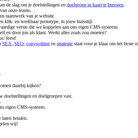
an de slag om je doelstellingen en
doelgroep in kaart te brengen
.
 van onze teams.
een raamwerk van je website.
klik- en werkbaar prototype, in jouw huisstijl.
waardige versie die we koppelen aan ons eigen CMS-systeem.
lf en door jou als klant. Werkt alles zoals zou moeten?
s: feest!
an
SEA
,
SEO
,
copywriting
en
strategie
staat voor je klaar om het beste 
n
omen daarbij kijken?
uw doelstellingen en doelgroepen vast.
.
ons eigen CMS-systeem.
laten betalen.
elen wij!