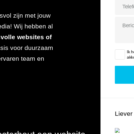
 uitbesteden
esvol zijn met jouw
dia! Wij hebben al
volle
websites of
asis voor duurzaam
Ik 
akk
ervaren team en
Liever