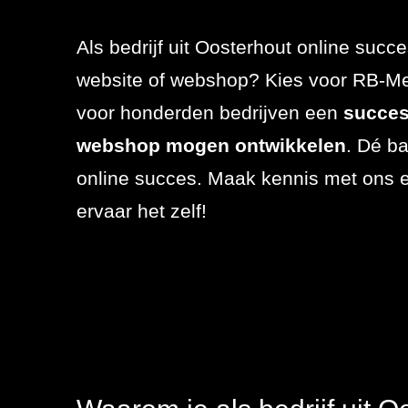
Referenties
SEO
Als bedrijf uit Oosterhout online succ
Actueel
website of webshop? Kies voor RB-Me
Werken bij
voor honderden bedrijven een
succes
Contact
webshop mogen ontwikkelen
. Dé b
online succes. Maak kennis met ons 
076 78 51 526
ervaar het zelf!
info@rb-
media.nl