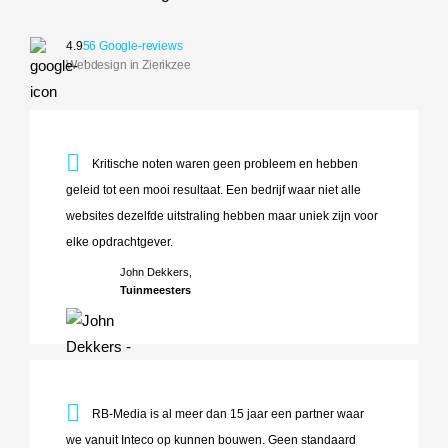
4.9
56 Google-reviews
Webdesign in Zierikzee
Kritische noten waren geen probleem en hebben geleid tot ee
Kritische noten waren geen probleem en hebben
geleid tot een mooi resultaat. Een bedrijf waar niet alle
websites dezelfde uitstraling hebben maar uniek zijn voor
elke opdrachtgever.
John Dekkers,
Tuinmeesters
RB-Media is al meer dan 15 jaar een partner waar we vanuit
RB-Media is al meer dan 15 jaar een partner waar
we vanuit Inteco op kunnen bouwen. Geen standaard