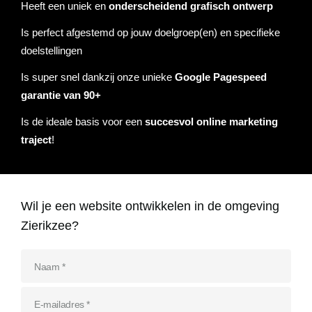
Heeft een uniek en
onderscheidend grafisch ontwerp
Referenties
Is perfect afgestemd op jouw doelgroep(en) en specifieke
Data & tools
Linkbuilding
Website analyse
Zoekwoordenonderzoek
Online marketing advies
SEO advies
Google Ads uitbesteden
Social Media strategie
Actueel
doelstellingen
Werken bij
E-mail marketing
Concurrentieanalyse
SalesFeed
CRO
SEO strategie
Google shopping
Linkbuilding uitbesteden
Is super snel dankzij onze unieke
Google Pagespeed
garantie van 90+
Contact
E-mail marketing
Google Ads audit
Marketing dashboard
SEO teksten
Social advertising
Is de ideale basis voor een
succesvol online marketing
uitbesteden
traject
!
076 78 51 526
Google Analytics 4
SEO uitbesteden
info@rb-media.nl
instellen
Wil je een website ontwikkelen in de omgeving
Zierikzee?