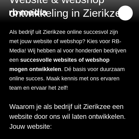
ontwikkeling in Zierikzee
Als bedrijf uit Zierikzee online succesvol zijn
Website ontwikkeling
met jouw website of webshop? Kies voor RB-
Media! Wij hebben al voor honderden bedrijven
Branding & Strategie
een
succesvolle
websites of webshop
Website ontwikkeling
mogen ontwikkelen
. Dé basis voor duurzaam
Online marketing
online succes. Maak kennis met ons ervaren
Branding
Webshop ontwikkeling
Website laten maken
team en ervaar het zelf!
Shopify webshop
Data & inzicht
Online marketing
Strategie
Recruitment websites
Merkverhaal
Werken bij website
ontwikkeling
Waarom je als bedrijf uit Zierikzee een
Online marketing
Online marketing
website door ons wil laten ontwikkelen.
Website inzicht
SEO
Vastgoed websites
Doelgroep analyse
Over ons
Webdesign bureau
Webshop laten maken
Carerix website
bureau
strategie
Jouw website:
Projecten
Online marketing
Klantreis in kaart
Onderzoeken
Advertising
Nulmeting website
SEO onderzoek
Content strategie
Zoho webshop
Bullhorn website
Realworks website
uitbesteden
brengen