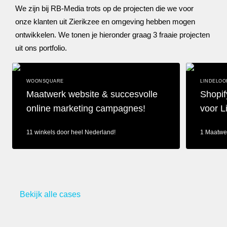
We zijn bij RB-Media trots op de projecten die we voor
onze klanten uit Zierikzee en omgeving hebben mogen
ontwikkelen. We tonen je hieronder graag 3 fraaie projecten
uit ons portfolio.
WOONSQUARE
LINDELOO
Maatwerk website & succesvolle
Shopif
online marketing campagnes!
voor L
11 winkels door heel Nederland!
1 Maatwe
Maatwerk website & succesvolle online marketing campagnes!
Shopify web
Bekijk alle cases