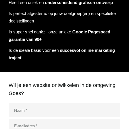
Heeft een uniek en
onderscheidend grafisch ontwerp
Referenties
Is perfect afgestemd op jouw doelgroep(en) en specifieke
Data & tools
Linkbuilding
Website analyse
Zoekwoordenonderzoek
Online marketing advies
SEO advies
Google Ads uitbesteden
Social Media strategie
Actueel
doelstellingen
Werken bij
E-mail marketing
Concurrentieanalyse
SalesFeed
CRO
SEO strategie
Google shopping
Linkbuilding uitbesteden
Is super snel dankzij onze unieke
Google Pagespeed
garantie van 90+
Contact
E-mail marketing
Google Ads audit
Marketing dashboard
SEO teksten
Social advertising
Is de ideale basis voor een
succesvol online marketing
uitbesteden
traject
!
076 78 51 526
Google Analytics 4
SEO uitbesteden
info@rb-media.nl
instellen
Wil je een website ontwikkelen in de omgeving
Goes?