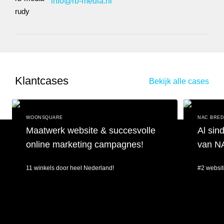
info@rb-media.nl
Klantcases
Bekijk alle cases
WOONSQUARE
NAC BRE
Maatwerk website & succesvolle
Al sin
online marketing campagnes!
van N
11 winkels door heel Nederland!
#2 websit
Maatwerk website & succesvolle online marketing campagnes!
Al sinds 201