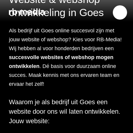
ontwikkeling in Goes
Als bedrijf uit Goes online succesvol zijn met
Website ontwikkeling
jouw website of webshop? Kies voor RB-Media!
Wij hebben al voor honderden bedrijven een
Branding & Strategie
succesvolle
websites of webshop mogen
Website ontwikkeling
ontwikkelen
. Dé basis voor duurzaam online
Online marketing
succes. Maak kennis met ons ervaren team en
Branding
Webshop ontwikkeling
Website laten maken
ervaar het zelf!
Shopify webshop
Data & inzicht
Online marketing
Strategie
Recruitment websites
Merkverhaal
Werken bij website
ontwikkeling
Waarom je als bedrijf uit Goes een
Online marketing
Online marketing
website door ons wil laten ontwikkelen.
Website inzicht
SEO
Vastgoed websites
Doelgroep analyse
Over ons
Webdesign bureau
Webshop laten maken
Carerix website
bureau
strategie
Jouw website:
Projecten
Online marketing
Klantreis in kaart
Onderzoeken
Advertising
Nulmeting website
SEO onderzoek
Content strategie
Zoho webshop
Bullhorn website
Realworks website
uitbesteden
brengen