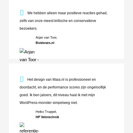
We hebben alleen maar positieve reacties gehad, zelfs va
We hebben alleen maar positieve reacties gehad,
zelfs van onze meest kritische en conservatieve
bezoekers.
Arjan van Toor,
Bsiderats.nl
Het design van Maia.nl is professioneel en doordacht, en d
Het design van Maia.nl is professioneel en
doordacht, en de performance scores zijn ongelooflijk
goed. Ik ben jaloers, dit niveau haal ik met mijn
WordPress-monster simpelweg niet.
Heiko Truppel,
HP Velotechnik