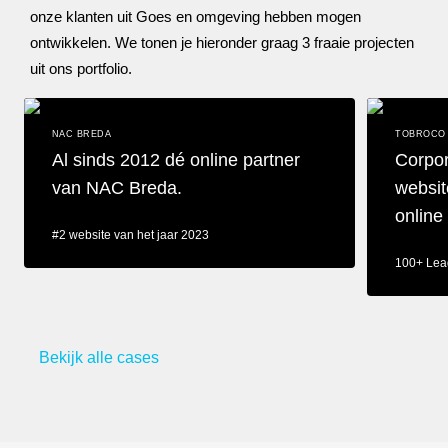
onze klanten uit Goes en omgeving hebben mogen
ontwikkelen. We tonen je hieronder graag 3 fraaie projecten
uit ons portfolio.
NAC BREDA
TOBROCO 
Al sinds 2012 dé online partner
Corpor
van NAC Breda.
websit
online
#2 website van het jaar 2023
100+ Lea
Al sinds 2012 dé online partner van NAC Breda.
Corporate we
Bekijk alle cases