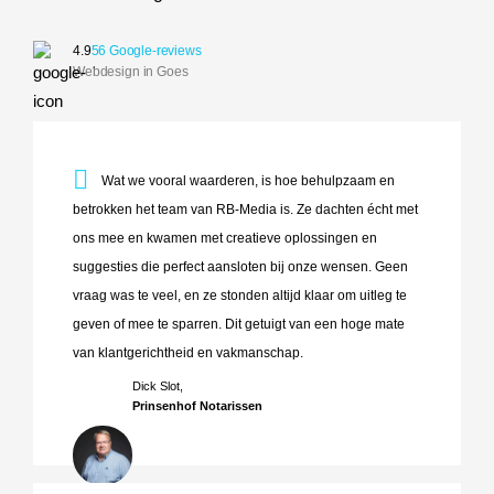
4.9
56 Google-reviews
Webdesign in Goes
Wat we vooral waarderen, is hoe behulpzaam en betrokken 
Wat we vooral waarderen, is hoe behulpzaam en
betrokken het team van RB-Media is. Ze dachten écht met
ons mee en kwamen met creatieve oplossingen en
suggesties die perfect aansloten bij onze wensen. Geen
vraag was te veel, en ze stonden altijd klaar om uitleg te
geven of mee te sparren. Dit getuigt van een hoge mate
van klantgerichtheid en vakmanschap.
Dick Slot,
Prinsenhof Notarissen