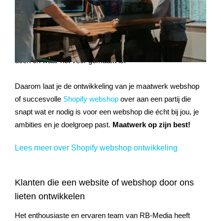
komende jaren niet anders zijn. Consumenten zijn steeds
meer thuis in de wereld van e-commerce en verwachten
een
vlotte online shopervaring
. Voor jou is het dus vooral
belangrijk dat alles binnen je webshop doet wat het moet
doen en waar het voor gemaakt is.
Daarom laat je de ontwikkeling van je maatwerk webshop
of succesvolle
Shopify webshop
over aan een partij die
snapt wat er nodig is voor een webshop die écht bij jou, je
ambities en je doelgroep past.
Maatwerk op zijn best!
Lees meer over Shopify webshop ontwikkeling
Klanten die een website of webshop door ons
lieten ontwikkelen
Het enthousiaste en ervaren team van RB-Media heeft