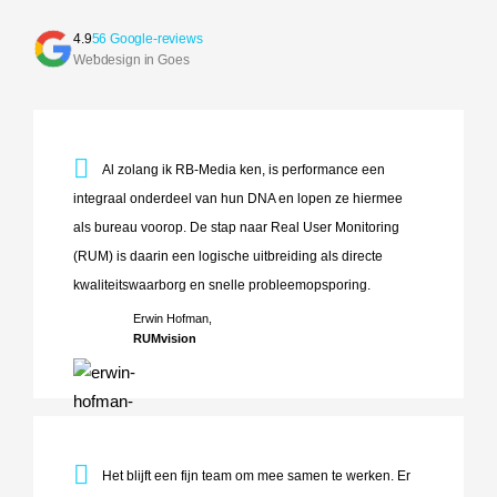
4.9
56 Google-reviews
Webdesign in Goes
Al zolang ik RB-Media ken, is performance een integraal o
Al zolang ik RB-Media ken, is performance een
integraal onderdeel van hun DNA en lopen ze hiermee
als bureau voorop. De stap naar Real User Monitoring
(RUM) is daarin een logische uitbreiding als directe
kwaliteitswaarborg en snelle probleemopsporing.
Erwin Hofman,
RUMvision
Het blijft een fijn team om mee samen te werken. Er wordt 
Het blijft een fijn team om mee samen te werken. Er