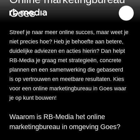
Goes
Streef je naar meer online succes, maar weet je
Website ontwikkeling
niet precies hoe? Heb je
behoefte aan betere,
duidelijke adviezen en acties hierin? Dan helpt
Branding & Strategie
RB-Media je graag met strategieën, concrete
Website ontwikkeling
plannen en een samenwerking die gebaseerd
Online marketing
is op vertrouwen en meetbare resultaten. Kies
Branding
Webshop ontwikkeling
Website laten maken
voor een online marketingbureau in Goes waar
Shopify webshop
Data & inzicht
je op kunt bouwen!
Online marketing
Strategie
Recruitment websites
Merkverhaal
Werken bij website
ontwikkeling
Online marketing
Waarom is RB-Media het online
Online marketing
Website inzicht
SEO
Vastgoed websites
Doelgroep analyse
Over ons
Webdesign bureau
Webshop laten maken
Carerix website
bureau
strategie
marketingbureau in omgeving Goes?
Projecten
Online marketing
Klantreis in kaart
Onderzoeken
Advertising
Nulmeting website
SEO onderzoek
Content strategie
Zoho webshop
Bullhorn website
Realworks website
uitbesteden
brengen