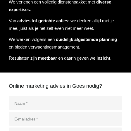
We verlenen een volledig dienstenpakket met
diverse
Referenties
expertises
.
Data & tools
Linkbuilding
Website analyse
Zoekwoordenonderzoek
Online marketing advies
SEO advies
Google Ads uitbesteden
Social Media strategie
Actueel
Van
advies tot gerichte acties
: we denken altijd met je
mee, juist als je het zelf even niet meer weet.
Werken bij
E-mail marketing
Concurrentieanalyse
SalesFeed
CRO
SEO strategie
Google shopping
Linkbuilding uitbesteden
We werken volgens een
duidelijk afgestemde planning
Contact
en bieden verwachtingsmanagement.
E-mail marketing
Google Ads audit
Marketing dashboard
SEO teksten
Social advertising
uitbesteden
Resultaten zijn
meetbaar
en daarin geven we
inzicht
.
076 78 51 526
Google Analytics 4
SEO uitbesteden
info@rb-media.nl
instellen
Online marketing advies in Goes nodig?