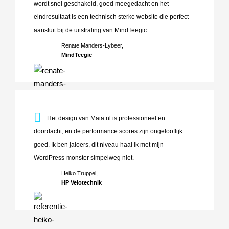
wordt snel geschakeld, goed meegedacht en het
eindresultaat is een technisch sterke website die perfect
aansluit bij de uitstraling van MindTeegic.
Renate Manders-Lybeer,
MindTeegic
Het design van Maia.nl is professioneel en doordacht, en d
Het design van Maia.nl is professioneel en
doordacht, en de performance scores zijn ongelooflijk
goed. Ik ben jaloers, dit niveau haal ik met mijn
WordPress-monster simpelweg niet.
Heiko Truppel,
HP Velotechnik