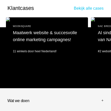
Klantcases
Bekijk alle cases
WOONSQUARE
NAC BRE
Maatwerk website & succesvolle
Al sin
online marketing campagnes!
van N
11 winkels door heel Nederland!
#2 websit
Maatwerk website & succesvolle online marketing campagnes!
Al sinds 201
Wat we doen