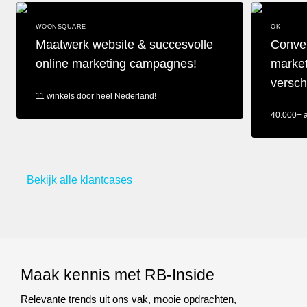
WOONSQUARE
OK
Maatwerk website & succesvolle
Conve
online marketing campagnes!
marke
versch
11 winkels door heel Nederland!
40.000+ 
Maatwerk website & succesvolle online marketing campagnes!
Converteren
Bekijk alle klantcases
Maak kennis met RB-Inside
Relevante trends uit ons vak, mooie opdrachten,