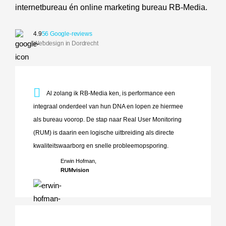
internetbureau én online marketing bureau RB-Media.
4.9
56 Google-reviews
Webdesign in Dordrecht
Al zolang ik RB-Media ken, is performance een integraal o
Al zolang ik RB-Media ken, is performance een
integraal onderdeel van hun DNA en lopen ze hiermee
als bureau voorop. De stap naar Real User Monitoring
(RUM) is daarin een logische uitbreiding als directe
kwaliteitswaarborg en snelle probleemopsporing.
Erwin Hofman,
RUMvision