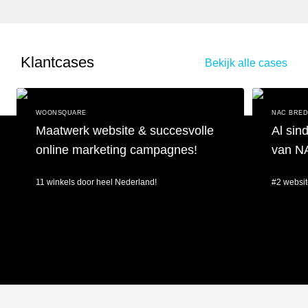
Klantcases
Bekijk alle cases
WOONSQUARE
NAC BRE
Maatwerk website & succesvolle
Al sin
online marketing campagnes!
van N
11 winkels door heel Nederland!
#2 websit
Maatwerk website & succesvolle online marketing campagnes!
Al sinds 201