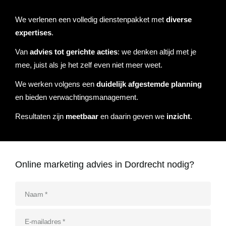
Referenties
We verlenen een volledig dienstenpakket met
diverse
Data & tools
Linkbuilding
Website analyse
Zoekwoordenonderzoek
Online marketing advies
SEO advies
Google Ads uitbesteden
Social Media strategie
Actueel
expertises
.
Van
advies tot gerichte acties
: we denken altijd met je
Werken bij
E-mail marketing
Concurrentieanalyse
SalesFeed
CRO
SEO strategie
Google shopping
Linkbuilding uitbesteden
mee, juist als je het zelf even niet meer weet.
Contact
E-mail marketing
We werken volgens een
duidelijk afgestemde planning
Google Ads audit
Marketing dashboard
SEO teksten
Social advertising
uitbesteden
en bieden verwachtingsmanagement.
076 78 51 526
Google Analytics 4
Resultaten zijn
meetbaar
en daarin geven we
inzicht
.
SEO uitbesteden
info@rb-media.nl
instellen
Online marketing advies in Dordrecht nodig?