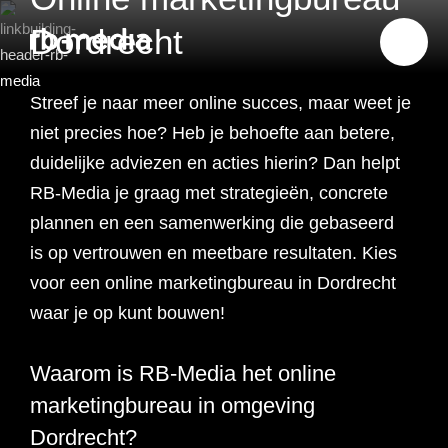
Dordrecht
Streef je naar meer online succes, maar weet je
Website ontwikkeling
niet precies hoe? Heb je
behoefte aan betere,
duidelijke adviezen en acties hierin? Dan helpt
Branding & Strategie
RB-Media je graag met strategieën, concrete
Website ontwikkeling
plannen en een samenwerking die gebaseerd
Online marketing
is op vertrouwen en meetbare resultaten. Kies
Branding
Webshop ontwikkeling
Website laten maken
voor een online marketingbureau in Dordrecht
Shopify webshop
Data & inzicht
waar je op kunt bouwen!
Online marketing
Strategie
Recruitment websites
Merkverhaal
Werken bij website
ontwikkeling
Online marketing
Waarom is RB-Media het online
Online marketing
Website inzicht
SEO
Vastgoed websites
Doelgroep analyse
Over ons
Webdesign bureau
Webshop laten maken
Carerix website
bureau
strategie
marketingbureau in omgeving
Projecten
Online marketing
Klantreis in kaart
Dordrecht?
Onderzoeken
Advertising
Nulmeting website
SEO onderzoek
Content strategie
Zoho webshop
Bullhorn website
Realworks website
uitbesteden
brengen