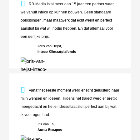
RB-Media is al meer dan 15 jaar een partner waar we vanuit
RB-Media is al meer dan 15 jaar een partner waar
we vanuit Inteco op kunnen bouwen. Geen standaard
oplossingen, maar maatwerk dat echt werkt en perfect
aansluit bij wat wij nodig hebben. En dat allemaal voor
een eerlijke prijs.
Joris van Heijst,
Inteco Klimaatplafonds
Vanaf het eerste moment werd er echt geluisterd naar mijn w
Vanaf het eerste moment werd er echt geluisterd naar
mijn wensen en ideeën. Tijdens het traject werd er prettig
meegedacht en het eindresultaat sluit perfect aan bij wat
ik voor ogen had.
Iris van Es,
Aurea Escapes