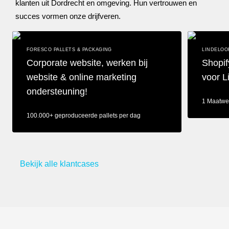
klanten uit Dordrecht en omgeving. Hun vertrouwen en
succes vormen onze drijfveren.
FORESCO PALLETS & PACKAGING
LINDELOO
Corporate website, werken bij
Shopif
website & online marketing
voor L
ondersteuning!
1 Maatwe
100.000+ geproduceerde pallets per dag
Shopify web
Corporate website, werken bij website & online marketing onders
Bekijk alle klantcases