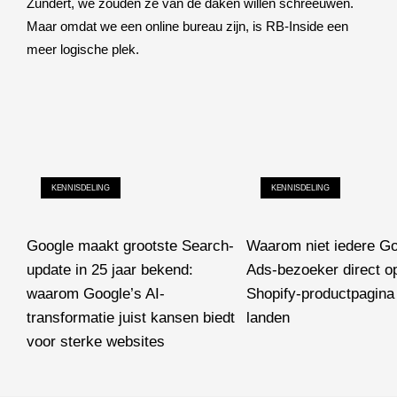
Zundert, we zouden ze van de daken willen schreeuwen.
Maar omdat we een online bureau zijn, is RB-Inside een
meer logische plek.
KENNISDELING
KENNISDELING
Google maakt grootste Search-
Waarom niet iedere G
update in 25 jaar bekend:
Ads-bezoeker direct o
waarom Google’s AI-
Shopify-productpagina 
transformatie juist kansen biedt
landen
voor sterke websites
Waarom niet iedere Google
Google maakt grootste Search-update in 25 jaar bekend: waarom 