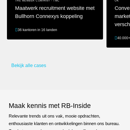
THE MEMBER COMPANY - TMC
OK
Maatwerk recruitment website met
Conve
Bullhorn Connexys koppeling
marke
versch
36 kantoren in 16 landen
40.000
Maatwerk recruitment website met Bullhorn Connexys koppeling
Converteren
Bekijk alle cases
Maak kennis met RB-Inside
Relevante trends uit ons vak, mooie opdrachten,
enthousiaste klanten en ontwikkelingen binnen ons bureau.