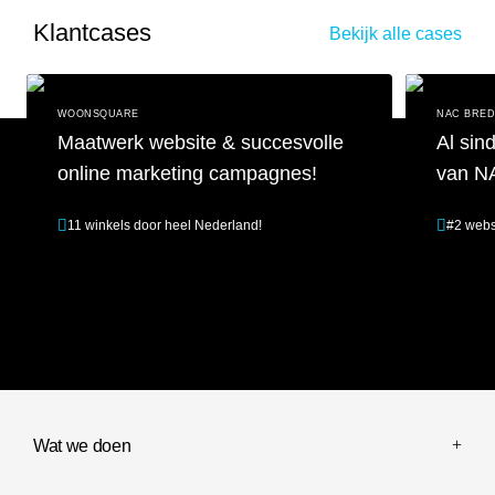
Klantcases
Bekijk alle cases
WOONSQUARE
NAC BRE
Maatwerk website & succesvolle
Al sin
online marketing campagnes!
van N
11 winkels door heel Nederland!
#2 webs
Maatwerk website & succesvolle online marketing campagnes!
Al sinds 201
Wat we doen