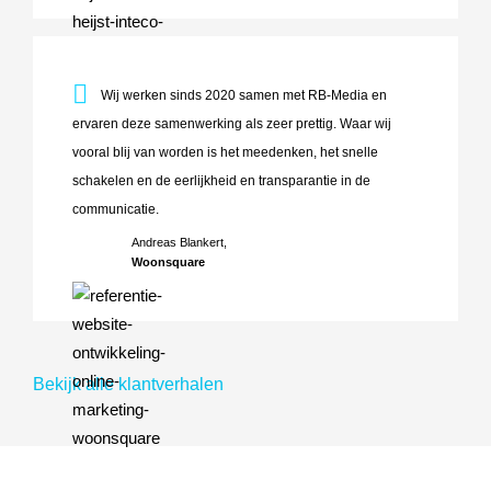
Wij werken sinds 2020 samen met RB-Media en ervaren deze 
Wij werken sinds 2020 samen met RB-Media en
ervaren deze samenwerking als zeer prettig. Waar wij
vooral blij van worden is het meedenken, het snelle
schakelen en de eerlijkheid en transparantie in de
communicatie.
Andreas Blankert,
Woonsquare
Bekijk alle klantverhalen