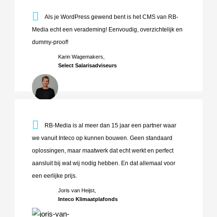
Als je WordPress gewend bent is het CMS van RB-Media e
Als je WordPress gewend bent is het CMS van RB-
Media echt een verademing! Eenvoudig, overzichtelijk en
dummy-proof!
Karin Wagemakers,
Select Salarisadviseurs
RB-Media is al meer dan 15 jaar een partner waar we vanuit
RB-Media is al meer dan 15 jaar een partner waar
we vanuit Inteco op kunnen bouwen. Geen standaard
oplossingen, maar maatwerk dat echt werkt en perfect
aansluit bij wat wij nodig hebben. En dat allemaal voor
een eerlijke prijs.
Joris van Heijst,
Inteco Klimaatplafonds