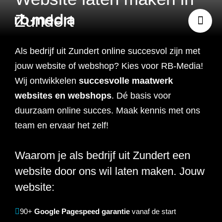
Zundert
Als bedrijf uit
Zundert
online succesvol zijn met
Website ontwikkeling
jouw website of webshop? Kies voor RB-Media!
Wij ontwikkelen
succesvolle maatwerk
Branding & Strategie
websites en webshops
. Dé basis voor
Website ontwikkeling
duurzaam online succes. Maak kennis met ons
Online marketing
team en ervaar het zelf!
Branding
Webshop ontwikkeling
Website laten maken
Waarom je als bedrijf uit Zundert een
Shopify webshop
Data & inzicht
Online marketing
Strategie
Recruitment websites
Merkverhaal
Werken bij website
ontwikkeling
website door ons wil laten maken. Jouw
Online marketing
Online marketing
website:
Website inzicht
SEO
Vastgoed websites
Doelgroep analyse
Over ons
Webdesign bureau
Webshop laten maken
Carerix website
bureau
strategie
Projecten
90+
Google Pagespeed garantie
vanaf de start
Online marketing
Klantreis in kaart
Onderzoeken
Advertising
Nulmeting website
SEO onderzoek
Content strategie
Zoho webshop
Bullhorn website
Realworks website
uitbesteden
brengen