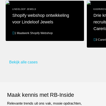
LINDELOOF JEWELS
KASPAROV
Shopify webshop ontwikkeling
Drie k
voor Lindeloof Jewels
recrui
Careri
1 Maatwerk Shopify Webshop
3 Carer
Shopify webshop ontwikkeling voor Lindeloof Jewels
Drie krachti
Bekijk alle cases
Maak kennis met RB-Inside
Relevante trends uit ons vak, mooie opdrachten,