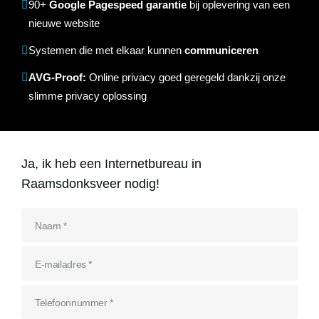
90+
Google Pagespeed garantie
bij oplevering van een
Referenties
nieuwe website
Data & tools
Linkbuilding
Website analyse
Zoekwoordenonderzoek
Online marketing advies
SEO advies
Google Ads uitbesteden
Social Media strategie
Actueel
Systemen die met elkaar kunnen
communiceren
Werken bij
AVG-Proof:
E-mail marketing
Concurrentieanalyse
SalesFeed
Online privacy goed geregeld dankzij onze
CRO
SEO strategie
Google shopping
Linkbuilding uitbesteden
slimme privacy oplossing
Contact
E-mail marketing
Google Ads audit
Marketing dashboard
SEO teksten
Social advertising
uitbesteden
076 78 51 526
Google Analytics 4
Ja, ik heb een Internetbureau in
SEO uitbesteden
info@rb-media.nl
instellen
Raamsdonksveer nodig!