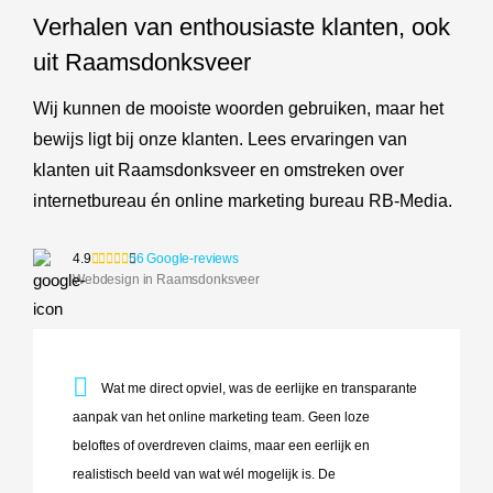
Verhalen van enthousiaste klanten, ook
uit Raamsdonksveer
Wij kunnen de mooiste woorden gebruiken, maar het
bewijs ligt bij onze klanten. Lees ervaringen van
klanten uit Raamsdonksveer en omstreken over
internetbureau én online marketing bureau RB-Media.
4.9
56 Google-reviews
Webdesign in Raamsdonksveer
Wat me direct opviel, was de eerlijke en transparante aanp
Wat me direct opviel, was de eerlijke en transparante
aanpak van het online marketing team. Geen loze
beloftes of overdreven claims, maar een eerlijk en
realistisch beeld van wat wél mogelijk is. De