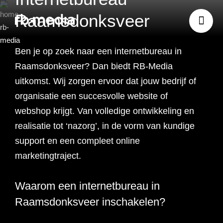
Raamsdonksveer
Ben je op zoek naar een internetbureau in
Website ontwikkeling
Raamsdonksveer? Dan biedt RB-Media
uitkomst. Wij zorgen ervoor dat jouw bedrijf of
Branding & Strategie
organisatie een succesvolle website of
Website ontwikkeling
webshop krijgt. Van volledige ontwikkeling en
Online marketing
realisatie tot ‘nazorg’, in de vorm van kundige
Branding
Webshop ontwikkeling
Website laten maken
support en een compleet online
Shopify webshop
Data & inzicht
marketingtraject.
Online marketing
Strategie
Recruitment websites
Merkverhaal
Werken bij website
ontwikkeling
Online marketing
Waarom een internetbureau in
Online marketing
Website inzicht
SEO
Vastgoed websites
Doelgroep analyse
Over ons
Webdesign bureau
Webshop laten maken
Carerix website
bureau
strategie
Raamsdonksveer inschakelen?
Projecten
Online marketing
Klantreis in kaart
Onderzoeken
Advertising
Nulmeting website
SEO onderzoek
Content strategie
Zoho webshop
Bullhorn website
Realworks website
uitbesteden
brengen