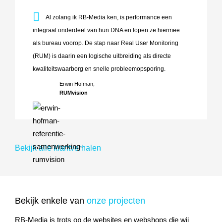
Al zolang ik RB-Media ken, is performance een integraal o
Al zolang ik RB-Media ken, is performance een
integraal onderdeel van hun DNA en lopen ze hiermee
als bureau voorop. De stap naar Real User Monitoring
(RUM) is daarin een logische uitbreiding als directe
kwaliteitswaarborg en snelle probleemopsporing.
Erwin Hofman,
RUMvision
Bekijk alle klantverhalen
Bekijk enkele van
onze projecten
RB-Media is trots op de websites en webshops die wij