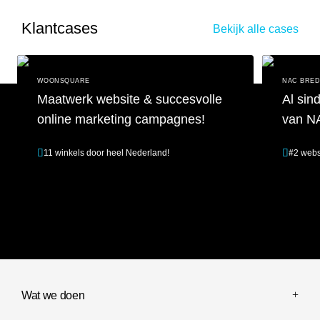
Klantcases
Bekijk alle cases
WOONSQUARE
NAC BRE
Maatwerk website & succesvolle
Al sin
online marketing campagnes!
van N
11 winkels door heel Nederland!
#2 webs
Maatwerk website & succesvolle online marketing campagnes!
Al sinds 201
Wat we doen