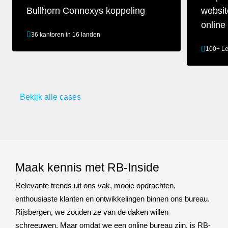
Bullhorn Connexys koppeling
websit
online
36 kantoren in 16 landen
100+ L
Maatwerk recruitment website met Bullhorn Connexys koppeling
Corporate we
Bekijk alle cases
Maak kennis met RB-Inside
Relevante trends uit ons vak, mooie opdrachten,
enthousiaste klanten en ontwikkelingen binnen ons bureau.
Rijsbergen, we zouden ze van de daken willen
schreeuwen. Maar omdat we een online bureau zijn, is RB-