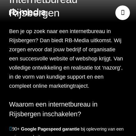
Rijsbergen
Ben je op zoek naar een internetbureau in
Website ontwikkeling
Rijsbergen? Dan biedt RB-Media uitkomst. Wij
zorgen ervoor dat jouw bedrijf of organisatie
Branding & Strategie
een succesvolle website of webshop krijgt. Van
Website ontwikkeling
volledige ontwikkeling en realisatie tot ‘nazorg’,
Online marketing
in de vorm van kundige support en een
Branding
Webshop ontwikkeling
Website laten maken
compleet online marketingtraject.
Shopify webshop
Data & inzicht
Online marketing
Strategie
Recruitment websites
Merkverhaal
Werken bij website
ontwikkeling
Waarom een internetbureau in
Online marketing
Online marketing
Rijsbergen inschakelen?
Website inzicht
SEO
Vastgoed websites
Doelgroep analyse
Over ons
Webdesign bureau
Webshop laten maken
Carerix website
bureau
strategie
Projecten
90+
Google Pagespeed garantie
bij oplevering van een
Online marketing
Klantreis in kaart
Onderzoeken
Advertising
Nulmeting website
SEO onderzoek
Content strategie
Zoho webshop
Bullhorn website
Realworks website
uitbesteden
brengen