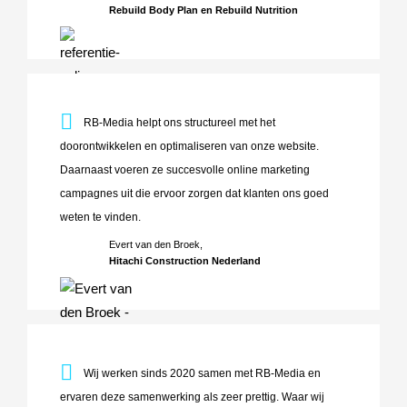
Rebuild Body Plan en Rebuild Nutrition
RB-Media helpt ons structureel met het doorontwikkelen e
RB-Media helpt ons structureel met het
doorontwikkelen en optimaliseren van onze website.
Daarnaast voeren ze succesvolle online marketing
campagnes uit die ervoor zorgen dat klanten ons goed
weten te vinden.
Evert van den Broek,
Hitachi Construction Nederland
Wij werken sinds 2020 samen met RB-Media en ervaren deze 
Wij werken sinds 2020 samen met RB-Media en
ervaren deze samenwerking als zeer prettig. Waar wij