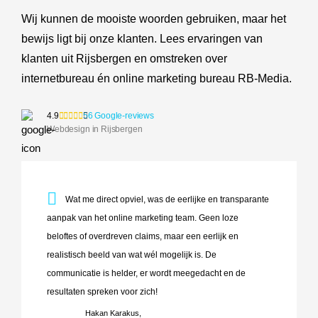
Wij kunnen de mooiste woorden gebruiken, maar het
bewijs ligt bij onze klanten. Lees ervaringen van
klanten uit Rijsbergen en omstreken over
internetbureau én online marketing bureau RB-Media.
4.9
56 Google-reviews
Webdesign in Rijsbergen
Wat me direct opviel, was de eerlijke en transparante aanp
Wat me direct opviel, was de eerlijke en transparante
aanpak van het online marketing team. Geen loze
beloftes of overdreven claims, maar een eerlijk en
realistisch beeld van wat wél mogelijk is. De
communicatie is helder, er wordt meegedacht en de
resultaten spreken voor zich!
Hakan Karakus,