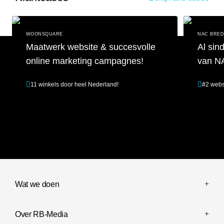
WOONSQUARE
NAC BRE
Maatwerk website & succesvolle
Al sin
online marketing campagnes!
van N
11 winkels door heel Nederland!
#2 webs
Maatwerk website & succesvolle online marketing campagnes!
Al sinds 201
Wat we doen
Over RB-Media