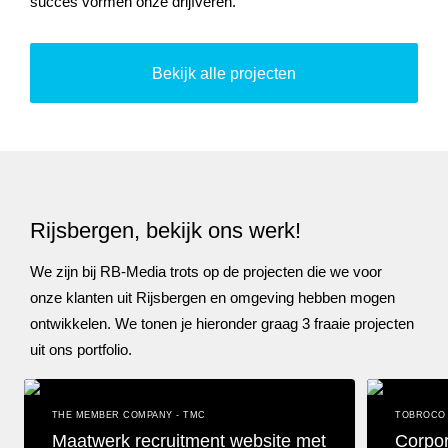
succes vormen onze drijfveren.
Bekijk alle projecten
Rijsbergen, bekijk ons werk!
We zijn bij RB-Media trots op de projecten die we voor
onze klanten uit Rijsbergen en omgeving hebben mogen
ontwikkelen. We tonen je hieronder graag 3 fraaie projecten
uit ons portfolio.
THE MEMBER COMPANY - TMC
TOBROCO 
Maatwerk recruitment website met
Corpor