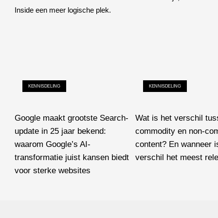
Inside een meer logische plek.
KENNISDELING
KENNISDELING
Google maakt grootste Search-
Wat is het verschil tu
update in 25 jaar bekend:
commodity en non-co
waarom Google’s AI-
content? En wanneer is
transformatie juist kansen biedt
verschil het meest rel
voor sterke websites
Wat is het verschil tusse
Google maakt grootste Search-update in 25 jaar bekend: waarom 