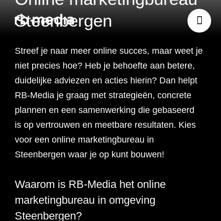
Steenbergen
Streef je naar meer online succes, maar weet je
Website ontwikkeling
niet precies hoe? Heb je
behoefte aan betere,
duidelijke adviezen en acties hierin? Dan helpt
Branding & Strategie
RB-Media je graag met strategieën, concrete
Website ontwikkeling
plannen en een samenwerking die gebaseerd
Online marketing
is op vertrouwen en meetbare resultaten. Kies
Branding
Webshop ontwikkeling
Website laten maken
voor een online marketingbureau in
Shopify webshop
Data & inzicht
Steenbergen waar je op kunt bouwen!
Online marketing
Strategie
Recruitment websites
Merkverhaal
Werken bij website
ontwikkeling
Online marketing
Waarom is RB-Media het online
Online marketing
Website inzicht
SEO
Vastgoed websites
Doelgroep analyse
Over ons
Webdesign bureau
Webshop laten maken
Carerix website
bureau
strategie
marketingbureau in omgeving
Projecten
Online marketing
Klantreis in kaart
Steenbergen?
Onderzoeken
Advertising
Nulmeting website
SEO onderzoek
Content strategie
Zoho webshop
Bullhorn website
Realworks website
uitbesteden
brengen