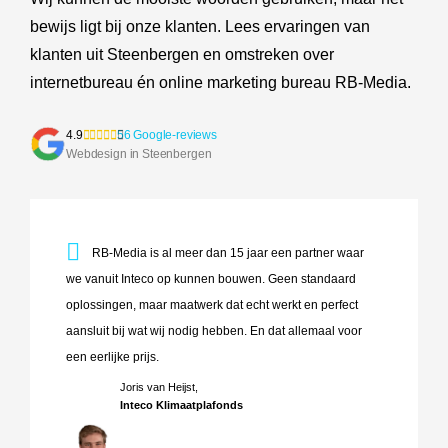
bewijs ligt bij onze klanten. Lees ervaringen van
klanten uit Steenbergen en omstreken over
internetbureau én online marketing bureau RB-Media.
4.9
56 Google-reviews
Webdesign in Steenbergen
RB-Media is al meer dan 15 jaar een partner waar we vanuit
RB-Media is al meer dan 15 jaar een partner waar
we vanuit Inteco op kunnen bouwen. Geen standaard
oplossingen, maar maatwerk dat echt werkt en perfect
aansluit bij wat wij nodig hebben. En dat allemaal voor
een eerlijke prijs.
Joris van Heijst,
Inteco Klimaatplafonds