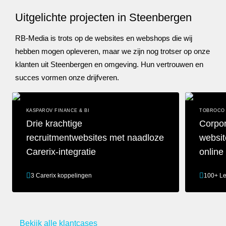
Uitgelichte projecten in Steenbergen
RB-Media is trots op de websites en webshops die wij
hebben mogen opleveren, maar we zijn nog trotser op onze
klanten uit Steenbergen en omgeving. Hun vertrouwen en
succes vormen onze drijfveren.
KASPAROV FINANCE & BI
TOBROCO 
Drie krachtige
Corpor
recruitmentwebsites met naadloze
websit
Carerix-integratie
online
3 Carerix koppelingen
100+ L
Drie krachtige recruitmentwebsites met naadloze Carerix-integrat
Corporate we
Bekijk alle klantcases