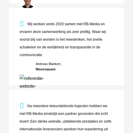
Wij werken sinds 2020 samen met RB-Media en ervaren deze 
Wij werken sinds 2020 samen met RB-Media en
ervaren deze samenwerking als zeer prettig. Waar wij
vooral blij van worden is het meedenken, het snelle
schakelen en de eerlijkheid en transparantie in de
communicatie.
Andreas Blankert,
Woonsquare
Na meerdere teleurstellende trajecten hebben we met RB-Med
Na meerdere teleurstellende trajecten hebben we
met RB-Media eindelijk een partner gevonden die echt
levert. Een sterke website, uitstekende prestaties en zelfs
internationale leveranciers spreken hun waardering uit