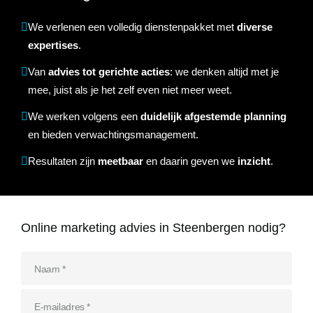
Referenties
We verlenen een volledig dienstenpakket met
diverse
Data & tools
Linkbuilding
Website analyse
Zoekwoordenonderzoek
Online marketing advies
SEO advies
Google Ads uitbesteden
Social Media strategie
Actueel
expertises
.
Van
advies tot gerichte acties
: we denken altijd met je
Werken bij
E-mail marketing
Concurrentieanalyse
SalesFeed
CRO
SEO strategie
Google shopping
Linkbuilding uitbesteden
mee, juist als je het zelf even niet meer weet.
Contact
E-mail marketing
We werken volgens een
duidelijk afgestemde planning
Google Ads audit
Marketing dashboard
SEO teksten
Social advertising
uitbesteden
en bieden verwachtingsmanagement.
076 78 51 526
Google Analytics 4
Resultaten zijn
meetbaar
en daarin geven we
inzicht
.
SEO uitbesteden
info@rb-media.nl
instellen
Online marketing advies in Steenbergen nodig?