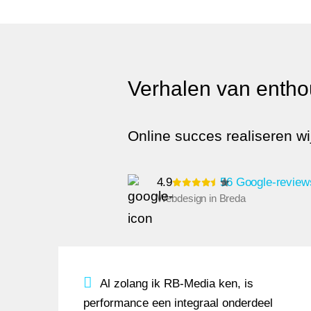
Verhalen van entho
Online succes realiseren wi
4.9
56 Google-review
Webdesign in Breda
Al zolang ik RB-Media ken, is perform
Al zolang ik RB-Media ken, is
performance een integraal onderdeel