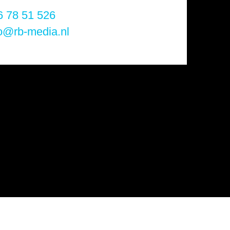
 78 51 526
o@rb-media.nl