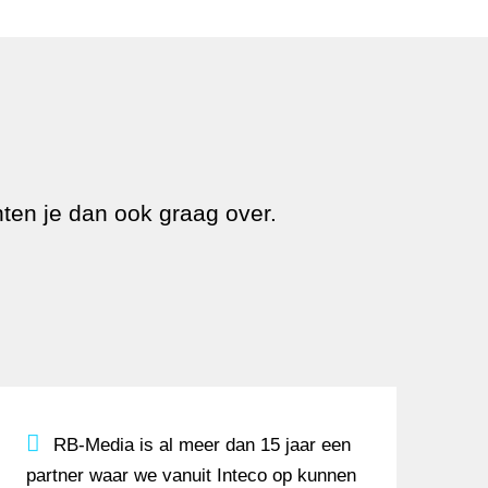
nten je dan ook graag over.
e hiermee als bureau voorop. De stap naar Real User
ken. Er wordt snel geschakeld, goed meegedacht en he
RB-Media is al meer dan 15 jaar een partner waar
RB-Media is al meer dan 15 jaar een
partner waar we vanuit Inteco op kunnen