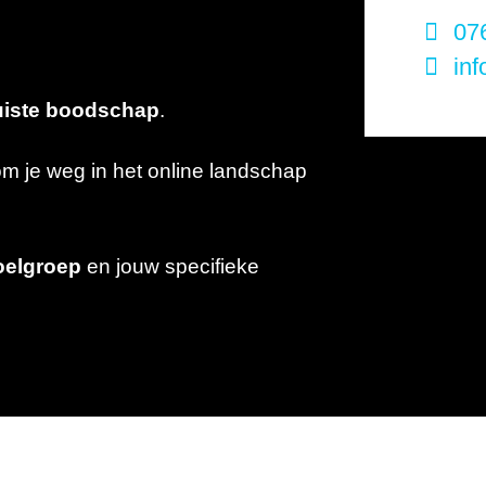
076
inf
uiste boodschap
.
m je weg in het online landschap
oelgroep
en jouw specifieke