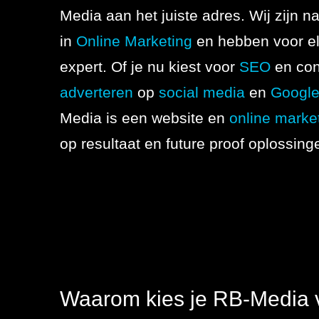
Referenties
Media aan het juiste adres. Wij zijn na
SEO
in
Online Marketing
en hebben voor el
Actueel
expert. Of je nu kiest voor
SEO
en con
Werken bij
adverteren
op
social media
en
Googl
Contact
Media is een website en
online marke
op resultaat en future proof oplossing
076 78 51
526
info@rb-
media.nl
Waarom kies je RB-Media v