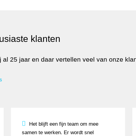
usiaste klanten
j al 25 jaar en daar vertellen veel van onze kla
s
ance een integraal onderdeel van hun DNA en lopen z
Het blijft een fijn team om mee samen te wer
Het blijft een fijn team om mee
samen te werken. Er wordt snel