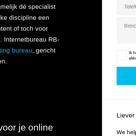
melijk dé specialist
 uitbesteden
ke discipline een
tent of toch voor
e
. Internetbureau RB-
ting bureau
, gericht
Ik 
akk
en.
Liever
oor je online
We help