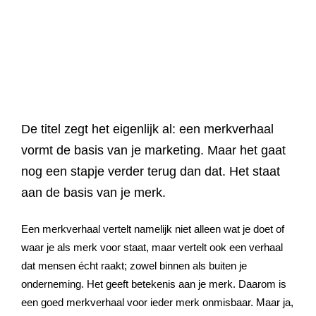
Referenties
Data & tools
Linkbuilding
Website analyse
Zoekwoordenonderzoek
Online marketing advies
SEO advies
Google Ads uitbesteden
Social Media strategie
Actueel
Werken bij
E-mail marketing
Concurrentieanalyse
SalesFeed
CRO
SEO strategie
Google shopping
Linkbuilding uitbesteden
Contact
E-mail marketing
Google Ads audit
Marketing dashboard
SEO teksten
Social advertising
uitbesteden
De titel zegt het eigenlijk al: een merkverhaal
076 78 51 526
vormt de basis van je marketing. Maar het gaat
Google Analytics 4
SEO uitbesteden
info@rb-media.nl
instellen
nog een stapje verder terug dan dat. Het staat
aan de basis van je merk.
Een merkverhaal vertelt namelijk niet alleen wat je doet of
waar je als merk voor staat, maar vertelt ook een verhaal
dat mensen écht raakt; zowel binnen als buiten je
onderneming. Het geeft betekenis aan je merk. Daarom is
een goed merkverhaal voor ieder merk onmisbaar. Maar ja,