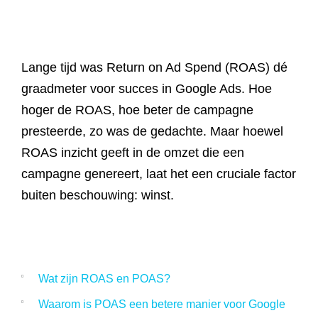
Referenties
Data & tools
Linkbuilding
Website analyse
Zoekwoordenonderzoek
Online marketing advies
SEO advies
Google Ads uitbesteden
Social Media strategie
Actueel
Lange tijd was
Return on Ad
Spend
(ROAS) dé
Werken bij
E-mail marketing
Concurrentieanalyse
SalesFeed
CRO
SEO strategie
Google shopping
Linkbuilding uitbesteden
graadmeter voor succes in Google
Ads
. Hoe
Contact
hoger de ROAS, hoe beter de campagne
E-mail marketing
Google Ads audit
Marketing dashboard
SEO teksten
Social advertising
uitbesteden
presteerde, zo was de gedachte. Maar hoewel
076 78 51 526
ROAS inzicht
geeft in de omzet die een
Google Analytics 4
SEO uitbesteden
info@rb-media.nl
instellen
campagne genereert, laat het een cruciale factor
buiten beschouwing: winst.
Wat zijn
ROAS
en
POAS
?
Waarom is
POAS
een betere manier voor Google