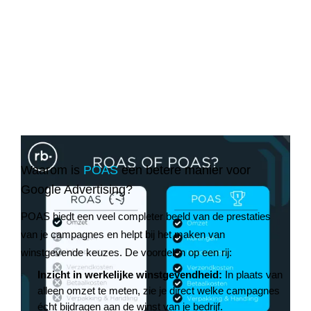
Waarom is
POAS
een betere manier voor
Google Advertising?
POAS biedt een veel completer beeld van de prestaties
van je campagnes en helpt bij het maken van
winstgevende keuzes. De voordelen op een rij:
Inzicht in werkelijke winstgevendheid:
In plaats van
alleen omzet te meten, zie je direct welke campagnes
écht bijdragen aan de winst van je bedrijf.