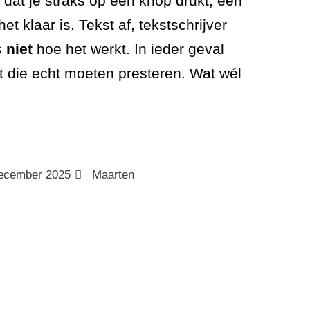
 dat je straks op een knop drukt, een
et klaar is. Tekst af, tekstschrijver
s
niet
hoe het werkt. In ieder geval
ilt die echt moeten presteren. Wat wél
ecember 2025
Maarten