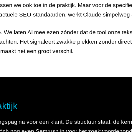
sen we ook toe in de praktijk. Maar voor de specif
p actuele SEO-standaarden, werkt Claude simpelweg 
e. We laten AI meelezen zónder dat de tool onze tekste
achten. Het signaleert zwakke plekken zonder direct
k maakt het een groot verschil.
ktijk
gspagina voor een klant. De structuur staat, de ker
e tóch nog even Semrush in voor het zoekwoordenon