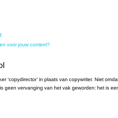
g
tten voor jouw content?
ol
 ‘copydirector’ in plaats van copywriter. Niet omda
is geen vervanging van het vak geworden: het is een 