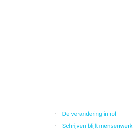
SEO
Over ons
Projecten
Referenties
Actueel
Werken bij
Contact
076 78 51
526
De verandering in rol
info@rb-
Schrijven blijft
mensenwerk
media.nl