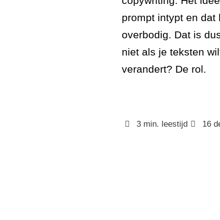
copywriting. Het idee
 uitbesteden
prompt intypt en dat h
overbodig. Dat is du
niet als je teksten w
verandert? De rol.
3
min. leestijd
16 d