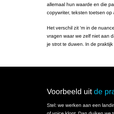
allemaal hun waarde en die pas
copywriter, teksten toetsen o
Het verschil zit 'm in de nuanc
vragen waar we zelf niet aan d
je strot te duwen. In de praktij
Voorbeeld uit
de pra
Stel: we werken aan een landin
of voice klopt. Dan duiken w