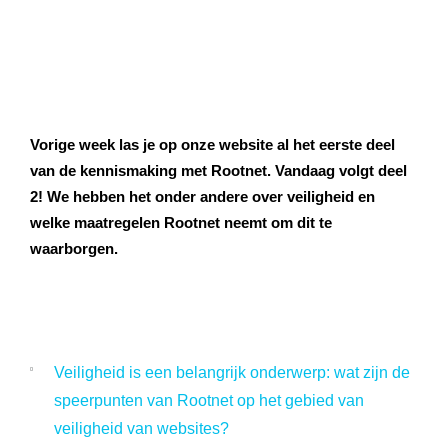
Referenties
Data & tools
Linkbuilding
Website analyse
Zoekwoordenonderzoek
Online marketing advies
SEO advies
Google Ads uitbesteden
Social Media strategie
Actueel
Werken bij
E-mail marketing
Concurrentieanalyse
SalesFeed
CRO
SEO strategie
Google shopping
Linkbuilding uitbesteden
Vorige week las je op onze website al het eerste deel
Contact
E-mail marketing
Google Ads audit
Marketing dashboard
van de kennismaking met Rootnet. Vandaag volgt deel
SEO teksten
Social advertising
uitbesteden
2! We hebben het onder andere over veiligheid en
076 78 51 526
welke maatregelen Rootnet neemt om dit te
Google Analytics 4
SEO uitbesteden
info@rb-media.nl
instellen
waarborgen.
Veiligheid is een belangrijk onderwerp: wat zijn de
speerpunten van Rootnet op het gebied van
veiligheid van websites?