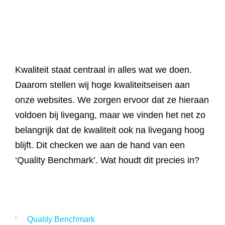
Referenties
Data & tools
Linkbuilding
Website analyse
Zoekwoordenonderzoek
Online marketing advies
SEO advies
Google Ads uitbesteden
Social Media strategie
Actueel
Werken bij
E-mail marketing
Concurrentieanalyse
SalesFeed
CRO
SEO strategie
Google shopping
Linkbuilding uitbesteden
Kwaliteit staat centraal in alles wat we doen.
Contact
E-mail marketing
Daarom stellen wij hoge kwaliteitseisen aan
Google Ads audit
Marketing dashboard
SEO teksten
Social advertising
uitbesteden
onze websites. We zorgen ervoor dat ze hieraan
076 78 51 526
Google Analytics 4
voldoen bij livegang, maar we vinden het net zo
SEO uitbesteden
info@rb-media.nl
instellen
belangrijk dat de kwaliteit ook na livegang hoog
blijft. Dit checken we aan de hand van een
‘Quality Benchmark’. Wat houdt dit precies in?
Quality Benchmark