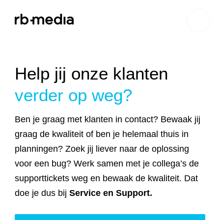
Website ontwikkeling
Help jij onze klanten
verder op weg?
Branding & Strategie
Website ontwikkeling
Ben je graag met klanten in contact? Bewaak jij
Online marketing
Branding
Webshop ontwikkeling
Website laten maken
graag de kwaliteit of ben je helemaal thuis in
planningen? Zoek jij liever naar de oplossing
Shopify webshop
Data & inzicht
Online marketing
Strategie
Recruitment websites
Merkverhaal
Werken bij website
ontwikkeling
voor een bug? Werk samen met je collega’s de
supporttickets weg en bewaak de kwaliteit. Dat
Online marketing
Online marketing
Website inzicht
SEO
Vastgoed websites
Doelgroep analyse
Over ons
Webdesign bureau
Webshop laten maken
Carerix website
bureau
strategie
doe je dus bij
Service en Support.
Projecten
Online marketing
Klantreis in kaart
Onderzoeken
Advertising
Nulmeting website
SEO onderzoek
Content strategie
Zoho webshop
Bullhorn website
Realworks website
uitbesteden
brengen