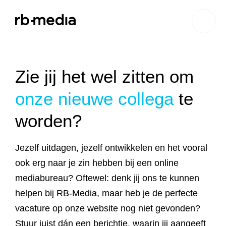
Website ontwikkeling
Zie jij het wel zitten om
onze nieuwe collega
te
Branding & Strategie
Website ontwikkeling
worden?
Online marketing
Branding
Webshop ontwikkeling
Website laten maken
Jezelf uitdagen, jezelf ontwikkelen en het vooral
Shopify webshop
Data & inzicht
Online marketing
Strategie
Recruitment websites
Merkverhaal
Werken bij website
ook erg naar je zin hebben bij een online
ontwikkeling
mediabureau? Oftewel: denk jij ons te kunnen
Online marketing
Online marketing
Website inzicht
SEO
Vastgoed websites
Doelgroep analyse
Over ons
Webdesign bureau
Webshop laten maken
Carerix website
helpen bij RB-Media, maar heb je de perfecte
bureau
strategie
vacature op onze website nog niet gevonden?
Projecten
Online marketing
Klantreis in kaart
Onderzoeken
Advertising
Nulmeting website
SEO onderzoek
Content strategie
Zoho webshop
Bullhorn website
Realworks website
Stuur juist dán een berichtje, waarin jij aangeeft
uitbesteden
brengen