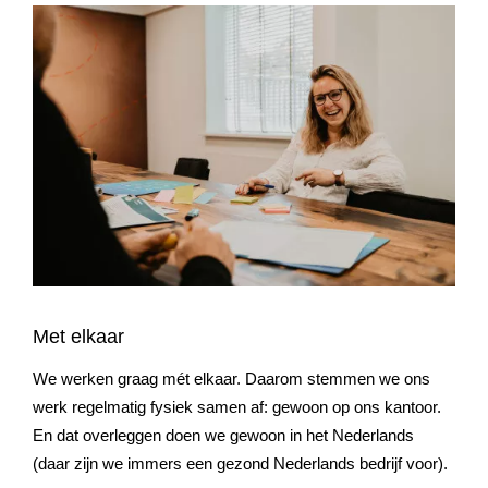
Wat hebben we van je nodig?
Heb je eerder ervaring opgedaan bij een online bureau? En
waar blink jij graag in uit: design, programmeren of in online
marketing? Vind je alles wel interessant? Laat je dan vooral
horen!
Sowieso willen we een unieke motivatie van je: waarom
ben jij dé persoon voor RB-Media en welke rol wil jij
spelen? Daarnaast is een actueel CV welkom.
Met elkaar
We werken graag mét elkaar. Daarom stemmen we ons
werk regelmatig fysiek samen af: gewoon op ons kantoor.
En dat overleggen doen we gewoon in het Nederlands
(daar zijn we immers een gezond Nederlands bedrijf voor).