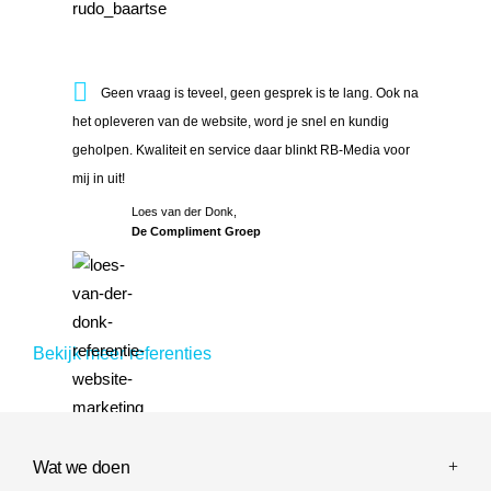
Geen vraag is teveel, geen gesprek is te lang. Ook na het o
Geen vraag is teveel, geen gesprek is te lang. Ook na
het opleveren van de website, word je snel en kundig
geholpen. Kwaliteit en service daar blinkt RB-Media voor
mij in uit!
Loes van der Donk,
De Compliment Groep
Bekijk meer referenties
Wat we doen