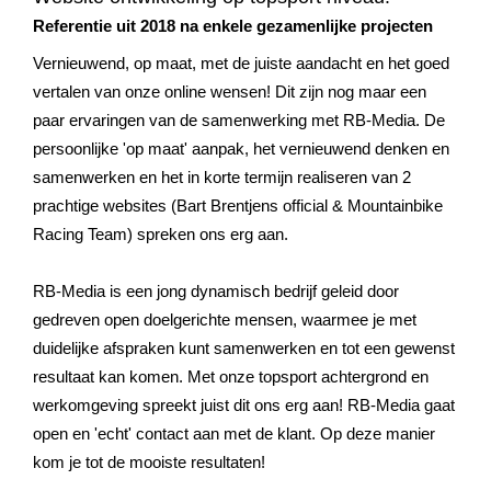
Referenties
Referentie uit 2018 na enkele gezamenlijke projecten
Data & tools
Linkbuilding
Website analyse
Zoekwoordenonderzoek
Online marketing advies
SEO advies
Google Ads uitbesteden
Social Media strategie
Vernieuwend, op maat, met de juiste aandacht en het goed
Actueel
vertalen van onze online wensen! Dit zijn nog maar een
Werken bij
E-mail marketing
Concurrentieanalyse
SalesFeed
paar ervaringen van de samenwerking met RB-Media. De
CRO
SEO strategie
Google shopping
Linkbuilding uitbesteden
persoonlijke 'op maat' aanpak, het vernieuwend denken en
Contact
samenwerken en het in korte termijn realiseren van 2
E-mail marketing
Google Ads audit
Marketing dashboard
SEO teksten
Social advertising
uitbesteden
prachtige websites (Bart Brentjens official & Mountainbike
076 78 51 526
Racing Team) spreken ons erg aan.
Google Analytics 4
SEO uitbesteden
info@rb-media.nl
instellen
RB-Media is een jong dynamisch bedrijf geleid door
gedreven open doelgerichte mensen, waarmee je met
duidelijke afspraken kunt samenwerken en tot een gewenst
resultaat kan komen. Met onze topsport achtergrond en
werkomgeving spreekt juist dit ons erg aan! RB-Media gaat
open en 'echt' contact aan met de klant. Op deze manier
kom je tot de mooiste resultaten!