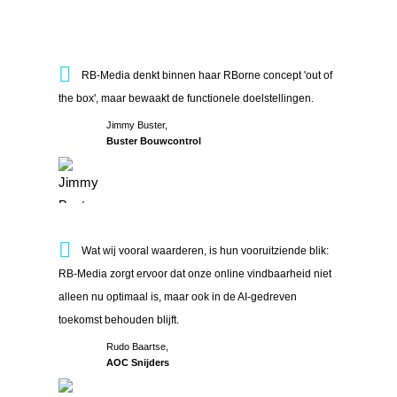
RB-Media denkt binnen haar RBorne concept 'out of the box
RB-Media denkt binnen haar RBorne concept 'out of
the box', maar bewaakt de functionele doelstellingen.
Jimmy Buster,
Buster Bouwcontrol
Wat wij vooral waarderen, is hun vooruitziende blik: RB-Med
Wat wij vooral waarderen, is hun vooruitziende blik:
RB-Media zorgt ervoor dat onze online vindbaarheid niet
alleen nu optimaal is, maar ook in de AI-gedreven
toekomst behouden blijft.
Rudo Baartse,
AOC Snijders