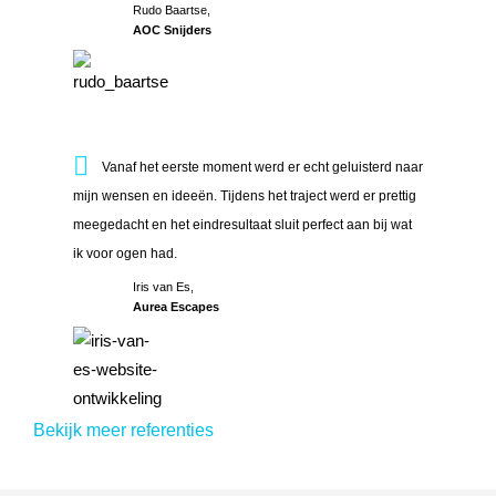
Rudo Baartse,
AOC Snijders
Vanaf het eerste moment werd er echt geluisterd naar mijn w
Vanaf het eerste moment werd er echt geluisterd naar
mijn wensen en ideeën. Tijdens het traject werd er prettig
meegedacht en het eindresultaat sluit perfect aan bij wat
ik voor ogen had.
Iris van Es,
Aurea Escapes
Bekijk meer referenties