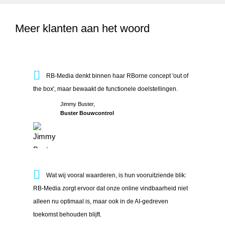
Meer klanten aan het woord
RB-Media denkt binnen haar RBorne concept 'out of the box
RB-Media denkt binnen haar RBorne concept 'out of
the box', maar bewaakt de functionele doelstellingen.
Jimmy Buster,
Buster Bouwcontrol
Wat wij vooral waarderen, is hun vooruitziende blik: RB-Med
Wat wij vooral waarderen, is hun vooruitziende blik:
RB-Media zorgt ervoor dat onze online vindbaarheid niet
alleen nu optimaal is, maar ook in de AI-gedreven
toekomst behouden blijft.