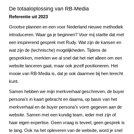
Referenties
De totaaloplossing van RB-Media
Data & tools
Linkbuilding
Website analyse
Zoekwoordenonderzoek
Online marketing advies
SEO advies
Google Ads uitbesteden
Social Media strategie
Referentie uit 2023
Actueel
Grootse plannen en een voor Nederland nieuwe methodiek
Werken bij
E-mail marketing
Concurrentieanalyse
SalesFeed
CRO
SEO strategie
Google shopping
Linkbuilding uitbesteden
introduceren. Waar ga je beginnen? Voor mij startte dat met
een inspirerend gesprek met Rudy. Wat zijn de kansen en
Contact
E-mail marketing
wat zijn de (technische) mogelijkheden. Tijdens de
Google Ads audit
Marketing dashboard
SEO teksten
Social advertising
uitbesteden
gesprekken, merkten we al snel dat het niet alleen om een
076 78 51 526
website lanceren gaat, maar ook jezelf positioneren. Het
Google Analytics 4
SEO uitbesteden
info@rb-media.nl
instellen
mooie van RB-Media is, dat je ook daarmee bij hen terecht
kunt.
Samen hebben we mijn merkverhaal geschreven, de buyer
persona’s in kaart gebracht en daarna, op basis van het
merkverhaal en de buyer persona’s vorm gegeven aan de
website. Samen met een kundig team, ieder met zijn of
haar eigen expertise. Geen vraag is teveel, geen gesprek is
te lang. Ook na het opleveren van de website, word je snel