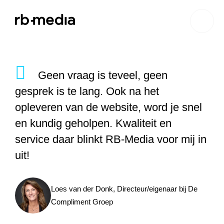
Website ontwikkeling
Geen vraag is teveel, geen
gesprek is te lang. Ook na het
Branding & Strategie
Website ontwikkeling
opleveren van de website, word je snel
en kundig geholpen. Kwaliteit en
Online marketing
Branding
Webshop ontwikkeling
Website laten maken
service daar blinkt RB-Media voor mij in
uit!
Shopify webshop
Data & inzicht
Online marketing
Strategie
Recruitment websites
Merkverhaal
Werken bij website
ontwikkeling
Online marketing
Online marketing
Website inzicht
SEO
Vastgoed websites
Doelgroep analyse
Over ons
Webdesign bureau
Webshop laten maken
Carerix website
Loes van der Donk, Directeur/eigenaar bij
De
bureau
strategie
Compliment Groep
Projecten
Online marketing
Klantreis in kaart
Onderzoeken
Advertising
Nulmeting website
SEO onderzoek
Content strategie
Zoho webshop
Bullhorn website
Realworks website
uitbesteden
brengen