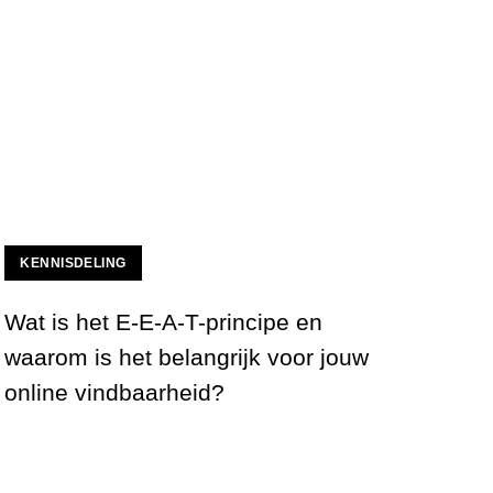
KENNISDELING
Wat is het E-E-A-T-principe en
waarom is het belangrijk voor jouw
RB-Media?
online vindbaarheid?
Wat is het E-E-A-T-principe en waarom is het belang