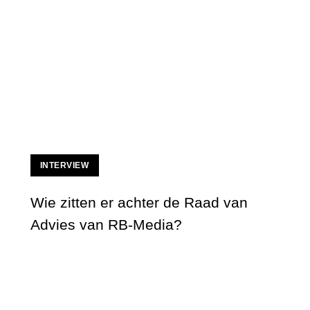
INTERVIEW
Wie zitten er achter de Raad van
Advies van RB-Media?
Wie zitten er achter de Raad van Advies van 
 de verschillende fases van de contentfunnel