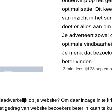
onderwerp op het ge
 uitbesteden
optimalisatie. Dit ke
van inzicht in het s
doet er alles aan om
Je adverteert zowel o
optimale vindbaarhei
Je merkt dat bezoek
beter vinden.
3
min. leestijd
28 septemb
adwerkelijk op je website? Om daar inzage in te kr
het gedrag van website bezoekers beter in kaart te 