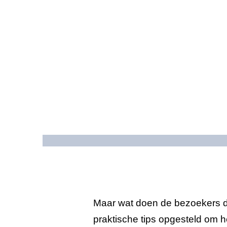
SEO
Over ons
Projecten
Referenties
Actueel
Werken bij
Contact
076 78 51 526
info@rb-
media.nl
Maar wat doen de bezoekers da
praktische tips opgesteld om 