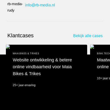
info@rb-media.nl
Klantcases
Bekijk alle cases
MAIA BIKES & TRIKES
BINK TEC
Website ontwikkeling & betere
Maatwe
online vindbaarheid voor Maia
online
Bikes & Trikes
10+ jaar
25+ jaar ervaring
Maatwerk we
Website ontwikkeling & betere online vindbaarheid voor Maia Bik