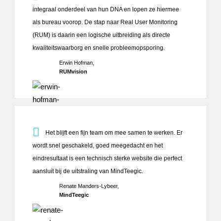
integraal onderdeel van hun DNA en lopen ze hiermee
als bureau voorop. De stap naar Real User Monitoring
(RUM) is daarin een logische uitbreiding als directe
kwaliteitswaarborg en snelle probleemopsporing.
Erwin Hofman,
RUMvision
Het blijft een fijn team om mee samen te werken. Er wordt 
Het blijft een fijn team om mee samen te werken. Er
wordt snel geschakeld, goed meegedacht en het
eindresultaat is een technisch sterke website die perfect
aansluit bij de uitstraling van MindTeegic.
Renate Manders-Lybeer,
MindTeegic