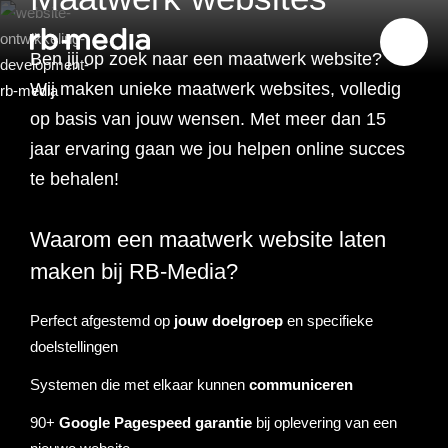
Ben jij op zoek naar een maatwerk website?
Wij maken unieke maatwerk websites, volledig
op basis van jouw wensen. Met meer dan 15
Website ontwikkeling
jaar ervaring gaan we jou helpen online succes
te behalen!
Branding & Strategie
Website ontwikkeling
Waarom een maatwerk website laten
Online marketing
Branding
Webshop ontwikkeling
Website laten maken
maken bij RB-Media?
Shopify webshop
Data & inzicht
Online marketing
Strategie
Recruitment websites
Merkverhaal
Werken bij website
Perfect afgestemd op
jouw doelgroep
en specifieke
ontwikkeling
doelstellingen
Online marketing
Online marketing
Website inzicht
SEO
Vastgoed websites
Doelgroep analyse
Over ons
Webdesign bureau
Webshop laten maken
Carerix website
bureau
strategie
Systemen die met elkaar kunnen
communiceren
Projecten
90+
Google Pagespeed garantie
bij oplevering van een
Online marketing
Klantreis in kaart
Onderzoeken
Advertising
Nulmeting website
SEO onderzoek
Content strategie
Zoho webshop
Bullhorn website
Realworks website
uitbesteden
brengen