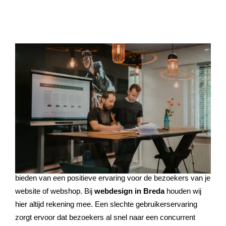
UX Design:
we zetten de klantbehoefte centraal
Ben je ooit gefrustreerd geraakt door een website die net
iets te langzaam laadt? Of geprobeerd een product aan je
winkelmandje toe te voegen zonder bevestiging dat het
gelukt is? En hoe vaak heb je tevergeefs gezocht naar
contactgegevens? Deze situaties klinken vast herkenbaar
en wijzen allemaal op een slechte gebruikerservaring.
User experience design, oftewel
UX design
, draait om het
bieden van een positieve ervaring voor de bezoekers van je
website of webshop. Bij
webdesign in Breda
houden wij
hier altijd rekening mee. Een slechte gebruikerservaring
zorgt ervoor dat bezoekers al snel naar een concurrent