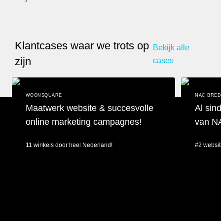
Klantcases waar we trots op
Bekijk alle
zijn
cases
WOONSQUARE
NAC BRE
Maatwerk website & succesvolle
Al sin
online marketing campagnes!
van N
11 winkels door heel Nederland!
#2 websit
Maatwerk website & succesvolle online marketing campagnes!
Al sinds 201