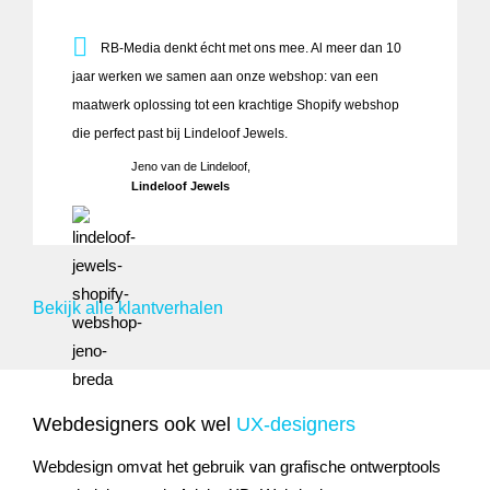
RB-Media denkt écht met ons mee. Al meer dan 10 jaar we
RB-Media denkt écht met ons mee. Al meer dan 10
jaar werken we samen aan onze webshop: van een
maatwerk oplossing tot een krachtige Shopify webshop
die perfect past bij Lindeloof Jewels.
Jeno van de Lindeloof,
Lindeloof Jewels
Bekijk alle klantverhalen
Webdesigners ook wel
UX-designers
Webdesign omvat het gebruik van grafische ontwerptools