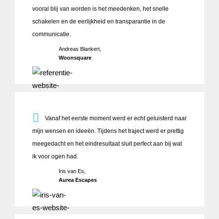
vooral blij van worden is het meedenken, het snelle
schakelen en de eerlijkheid en transparantie in de
communicatie.
Andreas Blankert,
Woonsquare
Vanaf het eerste moment werd er echt geluisterd naar mijn w
Vanaf het eerste moment werd er echt geluisterd naar
mijn wensen en ideeën. Tijdens het traject werd er prettig
meegedacht en het eindresultaat sluit perfect aan bij wat
ik voor ogen had.
Iris van Es,
Aurea Escapes