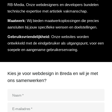
Referenties
RB-Media. Onze webdesigners en developers bundelen
technische expertise met artistiek vakmanschap.
Data & tools
Linkbuilding
Website analyse
Zoekwoordenonderzoek
Online marketing advies
SEO advies
Google Ads uitbesteden
Social Media strategie
Actueel
Maatwerk:
Wij bieden maatwerkoplossingen die precies
Werken bij
aansluiten bij jouw specifieke wensen en doelstellingen.
E-mail marketing
Concurrentieanalyse
SalesFeed
CRO
SEO strategie
Google shopping
Linkbuilding uitbesteden
Gebruiksvriendelijkheid:
Onze websites worden
Contact
E-mail marketing
Google Ads audit
Marketing dashboard
SEO teksten
Social advertising
ontwikkeld met de eindgebruiker als uitgangspunt, voor een
uitbesteden
soepele en aangename gebruikerservaring.
076 78 51 526
Google Analytics 4
SEO uitbesteden
info@rb-media.nl
instellen
Kies je voor webdesign in Breda en wil je met
ons samenwerken?