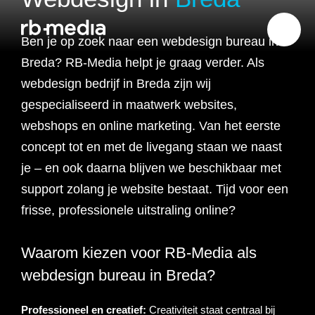
Ben je op zoek naar een webdesign bureau in
Breda? RB-Media helpt je graag verder. Als
webdesign bedrijf in Breda zijn wij
Website ontwikkeling
gespecialiseerd in maatwerk websites,
webshops en online marketing. Van het eerste
Branding & Strategie
Website ontwikkeling
concept tot en met de livegang staan we naast
je – en ook daarna blijven we beschikbaar met
Online marketing
Branding
Webshop ontwikkeling
Website laten maken
support zolang je website bestaat. Tijd voor een
frisse, professionele uitstraling online?
Shopify webshop
Data & inzicht
Online marketing
Strategie
Recruitment websites
Merkverhaal
Werken bij website
ontwikkeling
Waarom kiezen voor RB-Media als
Online marketing
Online marketing
Website inzicht
SEO
Vastgoed websites
Doelgroep analyse
Over ons
Webdesign bureau
Webshop laten maken
Carerix website
bureau
strategie
webdesign bureau in Breda?
Projecten
Online marketing
Klantreis in kaart
Onderzoeken
Advertising
Nulmeting website
SEO onderzoek
Content strategie
Zoho webshop
Bullhorn website
Realworks website
Professioneel en creatief:
Creativiteit staat centraal bij
uitbesteden
brengen