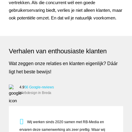
vertrekken. Als die concurrent wél een goede
gebruikerservaring biedt, verlies je niet alleen klanten, maar
ook potentiële omzet. En dat wil je natuurlijk voorkomen.
Verhalen van enthousiaste klanten
Wat zeggen onze relaties en klanten eigenlijk? Dáár
ligt het beste bewijs!
4.9
56 Google-reviews
Webdesign in Breda
Wij werken sinds 2020 samen met RB-Media en ervaren deze 
Wij werken sinds 2020 samen met RB-Media en
ervaren deze samenwerking als zeer prettig. Waar wij