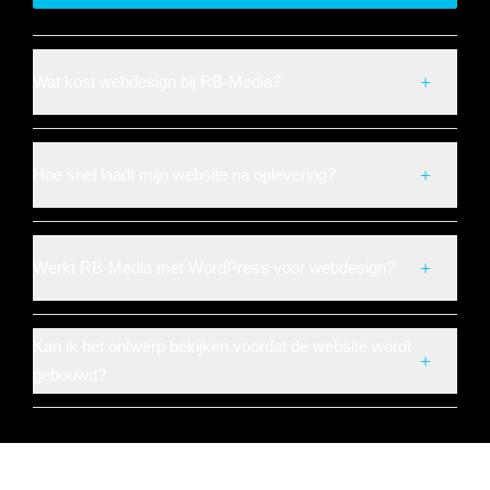
Wat kost webdesign bij RB-Media?
Hoe snel laadt mijn website na oplevering?
Werkt RB-Media met WordPress voor webdesign?
Kan ik het ontwerp bekijken voordat de website wordt
gebouwd?