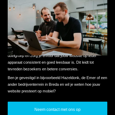
Responsive webdesign
is een aanpak waarbij websites
worden ontworpen en ontwikkeld om zich automatisch aan
te passen aan verschillende schermformaten en apparaten,
zoals desktops, laptops, tablets en smartphones. Het doel
is om een optimale gebruikerservaring te bieden, ongeacht
het apparaat waarmee de website wordt bekeken. Door
responsive webdesign toe te passen, bereik je een bredere
doelgroep en zorg je ervoor dat jouw website op ieder
apparaat consistent en goed leesbaar is. Dit leidt tot
tevreden bezoekers en betere conversies.
Ben je gevestigd in bijvoorbeeld Hazeldonk, de Emer of een
ander bedrijventerrein in Breda en wil je weten hoe jouw
website presteert op mobiel?
Neem contact met ons op