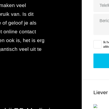
 maken veel
 uitbesteden
ruik van. Is dit
of geloof je als
et online contact
 ook is, het is erg
Ik 
akk
antisch veel uit te
Liever