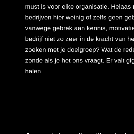
Referenties
must is voor elke organisatie. Helaas
SEO
bedrijven hier weinig of zelfs geen geb
Actueel
vanwege gebrek aan kennis, motivatie 
Werken bij
bedrijf niet zo zeer in de kracht van h
Contact
zoeken met je doelgroep? Wat de reden
zonde als je het ons vraagt. Er valt gig
076 78 51 526
halen.
info@rb-
media.nl