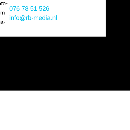
076 78 51 526
info@rb-media.nl