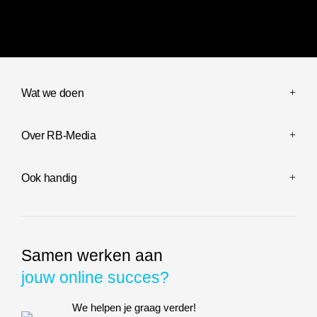
Website ontwikkeling voor Boston Bay Bulls
Shopify web
Wat we doen
Over RB-Media
Ook handig
Samen werken aan
jouw online succes?
We helpen je graag verder!