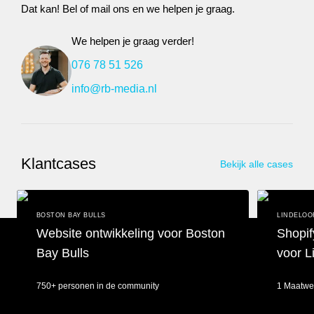
Dat kan! Bel of mail ons en we helpen je graag.
We helpen je graag verder!
076 78 51 526
info@rb-media.nl
Klantcases
Bekijk alle cases
BOSTON BAY BULLS
LINDELOO
Website ontwikkeling voor Boston
Shopif
Bay Bulls
voor L
750+ personen in de community
1 Maatwe