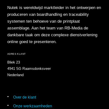
Referenties
Nutek is wereldwijd marktleider in het ontwerpen en
Data & tools
Linkbuilding
Website analyse
Zoekwoordenonderzoek
Online marketing advies
SEO advies
Google Ads uitbesteden
Social Media strategie
produceren van boardhandling en traceability
Actueel
systemen ten behoeve van de printplaat
Werken bij
E-mail marketing
Concurrentieanalyse
SalesFeed
CRO
SEO strategie
Google shopping
Linkbuilding uitbesteden
assemblage. Aan het team van RB-Media de
dankbare taak om deze complexe dienstverlening
Contact
E-mail marketing
online goed te presenteren.
Google Ads audit
Marketing dashboard
SEO teksten
Social advertising
uitbesteden
076 78 51 526
ADRES KLANT
Google Analytics 4
SEO uitbesteden
info@rb-media.nl
instellen
Bliek 23
4941 SG Raamsdonksveer
Nederland
Over de klant
Onze werkzaamheden